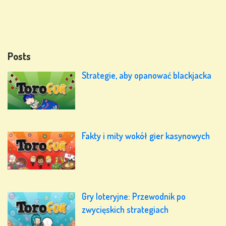
Posts
Strategie, aby opanować blackjacka
Fakty i mity wokół gier kasynowych
Gry loteryjne: Przewodnik po
zwycięskich strategiach