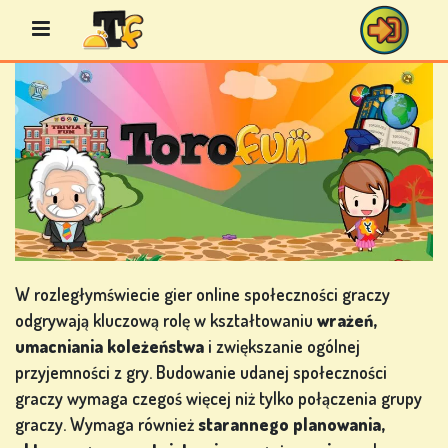
Przejdź
do
treści
GRY
BINGO
GRY
KASYNOWE
W rozległymświecie gier online społeczności graczy
odgrywają kluczową rolę w kształtowaniu
wrażeń,
umacniania koleżeństwa
i zwiększanie ogólnej
przyjemności z gry. Budowanie udanej społeczności
GRY
graczy wymaga czegoś więcej niż tylko połączenia grupy
KARCIANE
graczy. Wymaga również
starannego planowania,