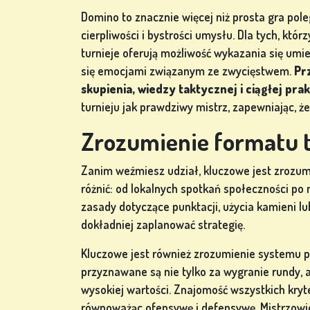
Domino to znacznie więcej niż prosta gra pol
cierpliwości i bystrości umysłu. Dla tych, któr
GRY
turnieje oferują możliwość wykazania się umi
LOTERYJNE
się emocjami związanym ze zwycięstwem.
Pr
skupienia, wiedzy taktycznej i ciągłej prak
turnieju jak prawdziwy mistrz, zapewniając, że
GRY
Zrozumienie formatu t
PLANSZOWE
Zanim weźmiesz udział, kluczowe jest zrozumi
różnić: od lokalnych spotkań społeczności p
zasady dotyczące punktacji, użycia kamieni lu
INNE
dokładniej zaplanować strategię.
GRY
Kluczowe jest również zrozumienie systemu p
przyznawane są nie tylko za wygranie rundy, 
wysokiej wartości. Znajomość wszystkich kry
równoważąc ofensywę i defensywę. Mistrzowi