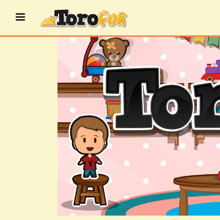
Przejdź
do
treści
GRY
BINGO
GRY
KASYNOWE
GRY
KARCIANE