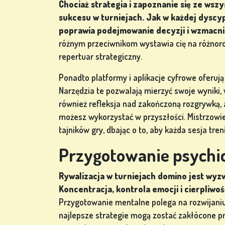
Chociaż strategia i zapoznanie się ze wsz
ZALOGUJ
sukcesu w turniejach. Jak w każdej dyscyp
SIĘ
poprawia podejmowanie decyzji i wzmacni
różnym przeciwnikom wystawia cię na różnorod
SKLEP
repertuar strategiczny.
Ponadto platformy i aplikacje cyfrowe oferu
KLASYFIKACJA
Narzędzia te pozwalają mierzyć swoje wyniki, 
również refleksja nad zakończoną rozgrywką, 
ZMIEŃ
możesz wykorzystać w przyszłości. Mistrzowie 
JĘZYK
tajników gry, dbając o to, aby każda sesja tre
Przygotowanie psychic
Rywalizacja w turniejach domino jest wy
Koncentracja, kontrola emocji i cierpliw
Przygotowanie mentalne polega na rozwijaniu
najlepsze strategie mogą zostać zakłócone pr