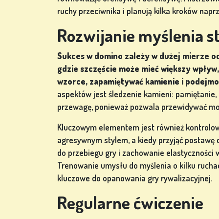
GRY W
ruchy przeciwnika i planują kilka kroków napr
POKERA
Rozwijanie myślenia s
Sukces w domino zależy w dużej mierze od
gdzie szczęście może mieć większy wpływ,
GRY Z
wzorce, zapamiętywać kamienie i podejm
AUTOMATÓW
aspektów jest śledzenie kamieni: pamiętanie, 
przewagę, ponieważ pozwala przewidywać moż
ów
Kluczowym elementem jest również kontrolowa
agresywnym stylem, a kiedy przyjąć postawę 
do przebiegu gry i zachowanie elastyczności 
ZAREJESTRUJ
Trenowanie umysłu do myślenia o kilku rucha
SIĘ
kluczowe do opanowania gry rywalizacyjnej.
Regularne ćwiczenie