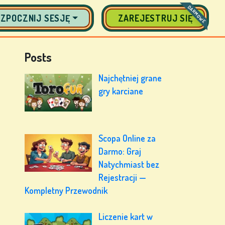
DARMOWE
ZPOCZNIJ SESJĘ
ZAREJESTRUJ SIĘ
Posts
Najchętniej grane
gry karciane
Scopa Online za
Darmo: Graj
Natychmiast bez
Rejestracji —
Kompletny Przewodnik
Liczenie kart w