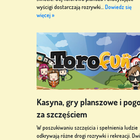
GRY W
wyścigi dostarczają rozrywki…
Dowiedz się
POKERA
więcej »
GRY Z
AUTOMATÓW
ów
Kasyna, gry planszowe i pog
ZAREJESTRUJ
za szczęściem
SIĘ
W poszukiwaniu szczęścia i spełnienia ludzie
odkrywają różne drogi rozrywki i rekreacji. Dw