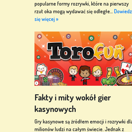
ZALOGUJ
popularne formy rozrywki, które na pierwszy
SIĘ
rzut oka mogą wydawać się odległe…
Dowiedz
się więcej »
SKLEP
KLASYFIKACJA
ZMIEŃ
JĘZYK
Fakty i mity wokół gier
kasynowych
Gry kasynowe są źródłem emocji i rozrywki dl
milionów ludzi na całym świecie. Jednak z