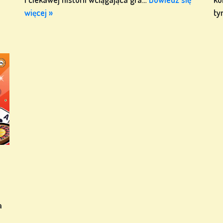
więcej »
ty
a