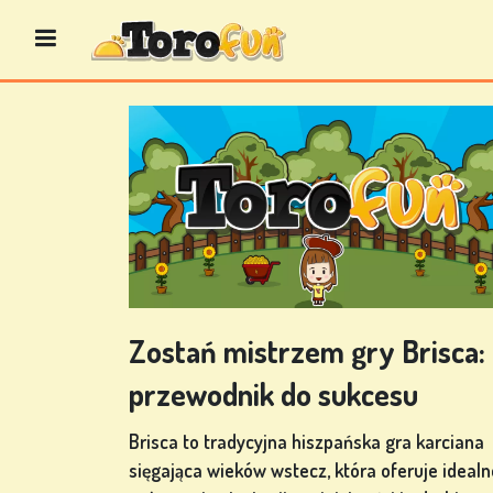
Przejdź
do
treści
GRY
BINGO
GRY
KASYNOWE
Zostań mistrzem gry Brisca:
przewodnik do sukcesu
GRY
Brisca to tradycyjna hiszpańska gra karciana
KARCIANE
sięgająca wieków wstecz, która oferuje idealn