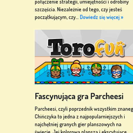
połączenie strategii, umiejętności i odrobiny
szczęścia. Niezależnie od tego, czy jesteś
początkującym, czy…
Dowiedz się więcej »
GRY
LOTERYJNE
GRY
PLANSZOWE
INNE
Fascynująca gra Parcheesi
GRY
Parcheesi, czyli poprzednik wszystkim znane
Chińczyka to jedna z najpopularniejszych i
najchętniej granych gier planszowych na
świecie. Jej kolorowa plansza i ekscytujące