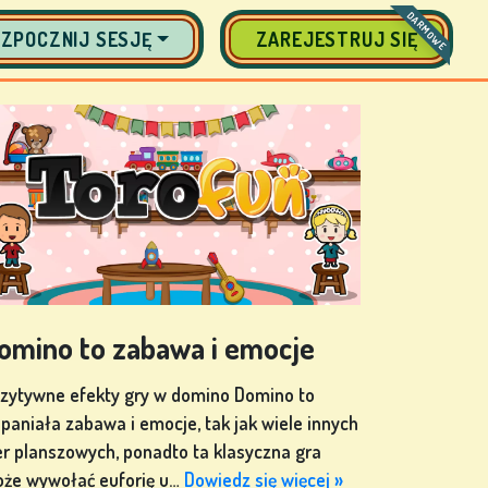
DARMOWE
ZPOCZNIJ SESJĘ
ZAREJESTRUJ SIĘ
omino to zabawa i emocje
zytywne efekty gry w domino Domino to
paniała zabawa i emocje, tak jak wiele innych
er planszowych, ponadto ta klasyczna gra
że wywołać euforię u…
Dowiedz się więcej »