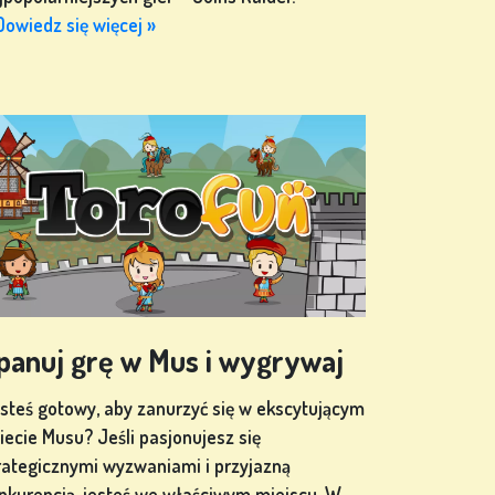
Dowiedz się więcej »
panuj grę w Mus i wygrywaj
steś gotowy, aby zanurzyć się w ekscytującym
iecie Musu? Jeśli pasjonujesz się
rategicznymi wyzwaniami i przyjazną
nkurencją, jesteś we właściwym miejscu. W