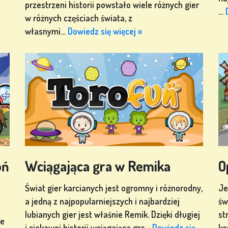
przestrzeni historii powstało wiele różnych gier
…
w różnych częściach świata, z
własnymi…
Dowiedz się więcej »
oń
Wciągająca gra w Remika
O
Świat gier karcianych jest ogromny i różnorodny,
Je
a jedną z najpopularniejszych i najbardziej
św
lubianych gier jest właśnie Remik. Dzięki długiej
st
ie
i ciekawej historii wciągająca gra…
Dowiedz się
ko