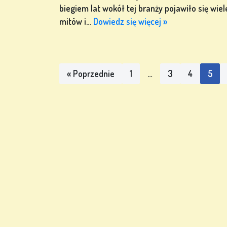
biegiem lat wokół tej branży pojawiło się wiel
mitów i…
Dowiedz się więcej »
« Poprzednie
1
…
3
4
5