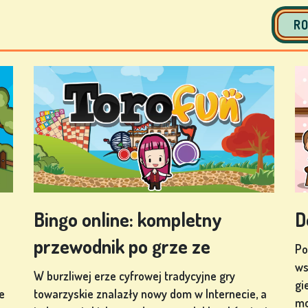
RO
Bingo online: kompletny
D
przewodnik po grze ze
Po
ws
W burzliwej erze cyfrowej tradycyjne gry
gi
e
towarzyskie znalazły nowy dom w Internecie, a
mo