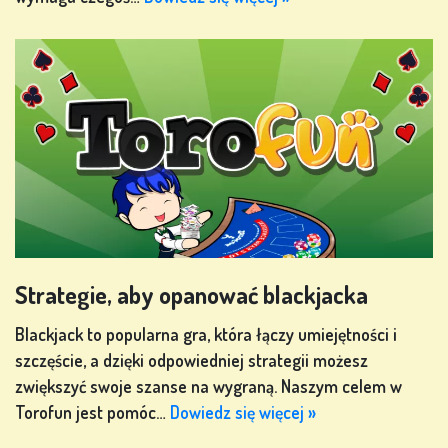
POKERA
GRY Z
AUTOMATÓW
ów
Strategie, aby opanować blackjacka
ZAREJESTRUJ
Blackjack to popularna gra, która łączy umiejętności i
SIĘ
szczęście, a dzięki odpowiedniej strategii możesz
zwiększyć swoje szanse na wygraną. Naszym celem w
Torofun jest pomóc…
Dowiedz się więcej »
ZALOGUJ