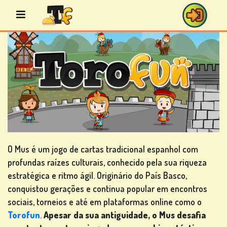
Avançar
para
o
conteúdo
JOGOS
DE
BINGO
O Mus é um jogo de cartas tradicional espanhol com
profundas raízes culturais, conhecido pela sua riqueza
JOGOS
estratégica e ritmo ágil. Originário do País Basco,
DE
conquistou gerações e continua popular em encontros
CASINO
sociais, torneios e até em plataformas online como o
Torofun
.
Apesar da sua antiguidade, o Mus desafia