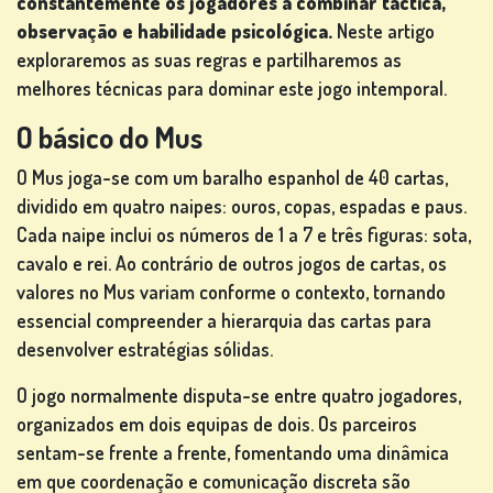
constantemente os jogadores a combinar táctica,
observação e habilidade psicológica.
Neste artigo
exploraremos as suas regras e partilharemos as
JOGOS
melhores técnicas para dominar este jogo intemporal.
DE
CARTAS
O básico do Mus
O Mus joga-se com um baralho espanhol de 40 cartas,
dividido em quatro naipes: ouros, copas, espadas e paus.
Cada naipe inclui os números de 1 a 7 e três figuras: sota,
JOGOS
cavalo e rei. Ao contrário de outros jogos de cartas, os
DE
valores no Mus variam conforme o contexto, tornando
LOTARIA
essencial compreender a hierarquia das cartas para
desenvolver estratégias sólidas.
O jogo normalmente disputa-se entre quatro jogadores,
organizados em dois equipas de dois. Os parceiros
JOGOS DE
sentam-se frente a frente, fomentando uma dinâmica
TABULEIRO
em que coordenação e comunicação discreta são