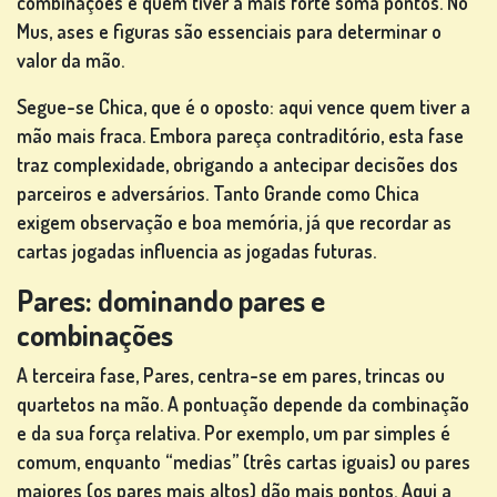
combinações e quem tiver a mais forte soma pontos. No
DE SLOT
Mus, ases e figuras são essenciais para determinar o
MACHINE
valor da mão.
Segue-se Chica, que é o oposto: aqui vence quem tiver a
res
mão mais fraca. Embora pareça contraditório, esta fase
traz complexidade, obrigando a antecipar decisões dos
parceiros e adversários. Tanto Grande como Chica
REGISTA-
exigem observação e boa memória, já que recordar as
TE
cartas jogadas influencia as jogadas futuras.
Pares: dominando pares e
combinações
CONECTE-
SE
A terceira fase, Pares, centra-se em pares, trincas ou
quartetos na mão. A pontuação depende da combinação
e da sua força relativa. Por exemplo, um par simples é
LOJA
comum, enquanto “medias” (três cartas iguais) ou pares
maiores (os pares mais altos) dão mais pontos. Aqui a