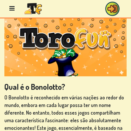
Avançar
para
o
conteúdo
JOGOS
DE
BINGO
Qual é o Bonolotto?
O Bonolotto é reconhecido em várias nações ao redor do
JOGOS
mundo, embora em cada lugar possa ter um nome
DE
diferente. No entanto, todos esses jogos compartilham
CASINO
uma característica fascinante: eles são absolutamente
emocionantes! Este jogo, essencialmente, é baseado na