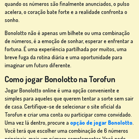
DE SLOT
quando os números são finalmente anunciados, o pulso
MACHINE
acelera, o coração bate forte e a realidade confronta o
sonho.
res
Bonolotto não é apenas um bilhete ou uma combinação
de números, é a emoção de sonhar, esperar e enfrentar a
fortuna. É uma experiência partilhada por muitos, uma
breve fuga da rotina diária e uma oportunidade para
REGISTA-
imaginar um futuro diferente.
TE
Como jogar Bonolotto na Torofun
Jogar Bonolotto online é uma opção conveniente e
CONECTE-
simples para aqueles que querem tentar a sorte sem sair
SE
de casa. Certifique-se de selecionar o site oficial da
Torofun e criar uma conta ou participar como convidado.
Uma vez lá dentro, procure a
opção de jogar Bonolotto
.
LOJA
Você terá que escolher uma combinação de 6 números
principais, mais um número complementar. Você pode