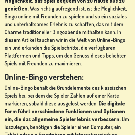
Möglichkeit, das Spiel bequem von zu Hause aus zu
genießen.
Was richtig aufregend ist, ist die Möglichkeit,
Bingo online mit Freunden zu spielen und so ein soziales
und unterhaltsames Erlebnis zu schaffen, das mit dem
ANDERE
Charme traditioneller Bingoabende mithalten kann. In
SPIELE
diesem Artikel tauchen wir in die Welt von Online-Bingo
ein und erkunden die Spielschritte, die verfügbaren
Plattformen und Tipps, um den Genuss dieses beliebten
POKERSPIELE
Spiels mit Freunden zu maximieren.
Online-Bingo verstehen:
SPIELAUTOMATENSPIELE
Online-Bingo behält die Grundelemente des klassischen
er-
Spiels bei, bei dem die Spieler Zahlen auf einer Karte
markieren, sobald diese ausgelost werden.
Die digitale
Form führt verschiedene Funktionen und Optionen
ein, die das allgemeine Spielerlebnis verbessern.
Um
REGISTRIERE
loszulegen, benötigen die Spieler einen Computer, ein
DICH
Tablet oder ein Smartphone mit Internetverbindung.