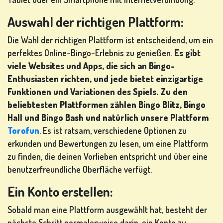
Auswahl der richtigen Plattform:
Die Wahl der richtigen Plattform ist entscheidend, um ein
perfektes Online-Bingo-Erlebnis zu genießen.
Es gibt
LOGGE
viele Websites und Apps, die sich an Bingo-
DICH
Enthusiasten richten, und jede bietet einzigartige
EIN
Funktionen und Variationen des Spiels. Zu den
beliebtesten Plattformen zählen Bingo Blitz, Bingo
SHOP
Hall und Bingo Bash und natürlich unsere Plattform
Torofun
. Es ist ratsam, verschiedene Optionen zu
erkunden und Bewertungen zu lesen, um eine Plattform
RANGLISTE
zu finden, die deinen Vorlieben entspricht und über eine
benutzerfreundliche Oberfläche verfügt.
SPRACHE
WECHSELN
Ein Konto erstellen:
Sobald man eine Plattform ausgewählt hat, besteht der
nächste Schritt normalerweise darin, ein Konto zu