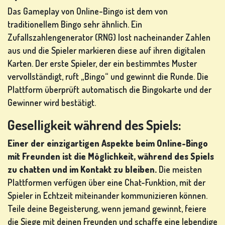
Das Gameplay von Online-Bingo ist dem von
traditionellem Bingo sehr ähnlich. Ein
Zufallszahlengenerator (RNG) lost nacheinander Zahlen
aus und die Spieler markieren diese auf ihren digitalen
Karten. Der erste Spieler, der ein bestimmtes Muster
vervollständigt, ruft „Bingo“ und gewinnt die Runde. Die
Plattform überprüft automatisch die Bingokarte und der
Gewinner wird bestätigt.
Geselligkeit während des Spiels:
Einer der einzigartigen Aspekte beim Online-Bingo
mit Freunden ist die Möglichkeit, während des Spiels
zu chatten und im Kontakt zu bleiben.
Die meisten
Plattformen verfügen über eine Chat-Funktion, mit der
Spieler in Echtzeit miteinander kommunizieren können.
Teile deine Begeisterung, wenn jemand gewinnt, feiere
die Siege mit deinen Freunden und schaffe eine lebendige