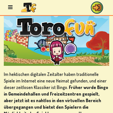
Zum
Inhalt
springen
BINGOSPIELE
CASINO-
SPIELE
Im hektischen digitalen Zeitalter haben traditionelle
KARTENSPIELE
Spiele im Internet eine neue Heimat gefunden, und einer
dieser zeitlosen Klassiker ist Bingo.
Früher wurde Bingo
in Gemeindehallen und Freizeitzentren gespielt,
LOTTERIESPIELE
aber jetzt ist es nahtlos in den virtuellen Bereich
übergegangen und bietet den Spielern die
BRETTSPIELE