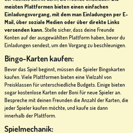
meisten Plattformen bieten einen einfachen
Einladungsvorgang, mit dem man Einladungen per E-
Mail, über soziale Medien oder über direkte Links
versenden kann.
Stelle sicher, dass deine Freunde
Konten auf der ausgewählten Plattform haben, bevor du
Einladungen sendest, um den Vorgang zu beschleunigen.
Bingo-Karten kaufen:
Bevor das Spiel beginnt, müssen die Spieler Bingokarten
kaufen. Viele Plattformen bieten eine Vielzahl von
Preisklassen für unterschiedliche Budgets. Einige bieten
sogar kostenlose Karten oder Boni für neue Spieler an.
Bespreche mit deinen Freunden die Anzahl der Karten, die
jeder Spieler kaufen möchte, und kaufe sie dann
innerhalb der Plattform.
Spielmechanik: