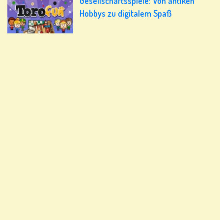
Gesellschaftsspiele: Von antiken
Hobbys zu digitalem Spaß