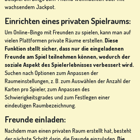
wachsendem Jackpot.
Einrichten eines privaten Spielraums:
Um Online-Bingo mit Freunden zu spielen, kann man auf
vielen Plattformen private Räume erstellen.
Diese
Funktion stellt sicher, dass nur die eingeladenen
Freunde am Spiel teilnehmen können, wodurch der
soziale Aspekt des Spielerlebnisses verbessert wird.
Suchen nach Optionen zum Anpassen der
Raumeinstellungen, z. B. zum Auswählen der Anzahl der
Karten pro Spieler, zum Anpassen des
Schwierigkeitsgrades und zum Festlegen einer
eindeutigen Raumbezeichnung.
Freunde einladen:
Nachdem man einen privaten Raum erstellt hat, besteht
der nächste Schritt darin, die Freunde einzuladen.
Die