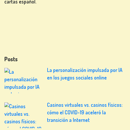
cartas español.
Posts
La personalización impulsada por IA
en los juegos sociales online
Casinos virtuales vs. casinos físicos:
cómo el COVID-19 aceleró la
transición a Internet