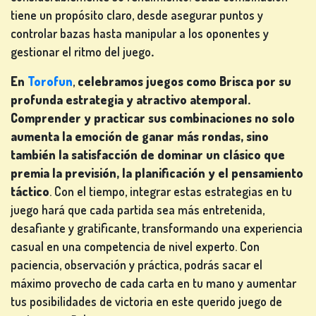
tiene un propósito claro, desde asegurar puntos y
controlar bazas hasta manipular a los oponentes y
gestionar el ritmo del juego
.
En
Torofun
,
celebramos juegos como Brisca por su
profunda estrategia y atractivo atemporal.
Comprender y practicar sus combinaciones no solo
aumenta la emoción de ganar más rondas, sino
también la satisfacción de dominar un clásico que
premia la previsión, la planificación y el pensamiento
táctico
. Con el tiempo, integrar estas estrategias en tu
juego hará que cada partida sea más entretenida,
desafiante y gratificante, transformando una experiencia
casual en una competencia de nivel experto. Con
paciencia, observación y práctica, podrás sacar el
máximo provecho de cada carta en tu mano y aumentar
tus posibilidades de victoria en este querido juego de