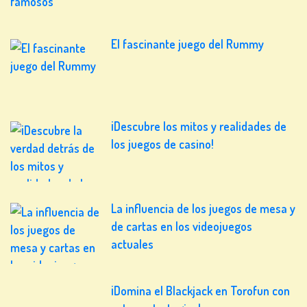
El fascinante juego del Rummy
¡Descubre los mitos y realidades de
los juegos de casino!
La influencia de los juegos de mesa y
de cartas en los videojuegos
actuales
¡Domina el Blackjack en Torofun con