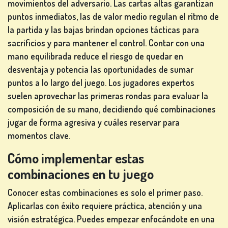
movimientos del adversario. Las cartas altas garantizan
puntos inmediatos, las de valor medio regulan el ritmo de
la partida y las bajas brindan opciones tácticas para
sacrificios y para mantener el control. Contar con una
mano equilibrada reduce el riesgo de quedar en
desventaja y potencia las oportunidades de sumar
puntos a lo largo del juego. Los jugadores expertos
suelen aprovechar las primeras rondas para evaluar la
composición de su mano, decidiendo qué combinaciones
jugar de forma agresiva y cuáles reservar para
momentos clave.
Cómo implementar estas
combinaciones en tu juego
Conocer estas combinaciones es solo el primer paso.
Aplicarlas con éxito requiere práctica, atención y una
visión estratégica. Puedes empezar enfocándote en una