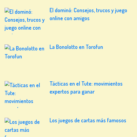
El dominó: Consejos, trucos y juego
online con amigos
La Bonolotto en Torofun
Tácticas en el Tute: movimientos
expertos para ganar
Los juegos de cartas más famosos