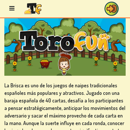
Saltar
al
contenido
JUEGOS
DE
BINGO
La Brisca es uno de los juegos de naipes tradicionales
españoles más populares y atractivos. Jugado con una
JUEGOS
baraja española de 40 cartas, desafía a los participantes
DE
a pensar estratégicamente, anticipar los movimientos del
CASINO
adversario y sacar el máximo provecho de cada carta en
la mano. Aunque la suerte influye en cada ronda, conocer