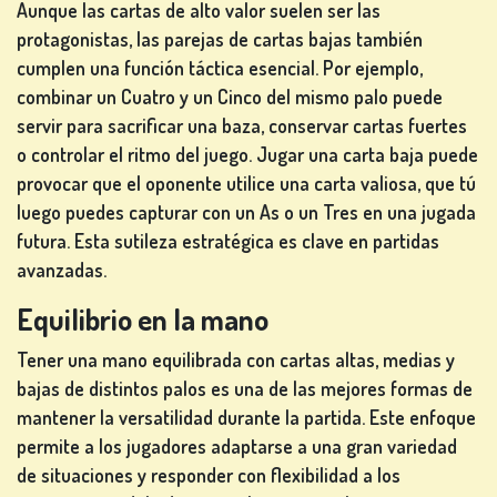
Aunque las cartas de alto valor suelen ser las
protagonistas, las parejas de cartas bajas también
cumplen una función táctica esencial. Por ejemplo,
combinar un Cuatro y un Cinco del mismo palo puede
servir para sacrificar una baza, conservar cartas fuertes
o controlar el ritmo del juego. Jugar una carta baja puede
provocar que el oponente utilice una carta valiosa, que tú
luego puedes capturar con un As o un Tres en una jugada
futura. Esta sutileza estratégica es clave en partidas
avanzadas.
Equilibrio en la mano
Tener una mano equilibrada con cartas altas, medias y
bajas de distintos palos es una de las mejores formas de
mantener la versatilidad durante la partida. Este enfoque
permite a los jugadores adaptarse a una gran variedad
de situaciones y responder con flexibilidad a los