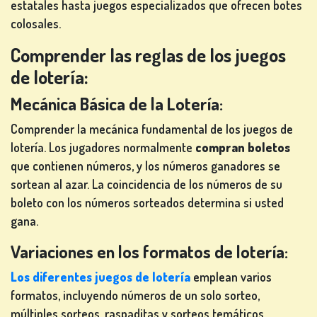
estatales hasta juegos especializados que ofrecen botes
TRAGAPERRAS
colosales.
de
Comprender las reglas de los juegos
ios
de lotería:
REGÍSTRATE
Mecánica Básica de la Lotería:
Comprender la mecánica fundamental de los juegos de
CONÉCTATE
lotería. Los jugadores normalmente
compran boletos
que contienen números, y los números ganadores se
sortean al azar. La coincidencia de los números de su
TIENDA
boleto con los números sorteados determina si usted
gana.
CLASIFICACIÓN
Variaciones en los formatos de lotería:
Los diferentes juegos de lotería
emplean varios
CAMBIAR
formatos, incluyendo números de un solo sorteo,
IDIOMA
múltiples sorteos, raspaditas y sorteos temáticos.