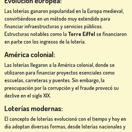
Evolución europea:
MESA
Las loterías ganaron popularidad en la Europa medieval,
convirtiéndose en un método muy extendido para
financiar infraestructuras y servicios públicos.
OTROS
Estructuras notables como la
Torre Eiffel
se financiaron
JUEGOS
en parte con los ingresos de la lotería.
América colonial:
Las loterías llegaron a la América colonial, donde se
utilizaron para financiar proyectos esenciales como
JUEGOS
escuelas, carreteras y puentes. Sin embargo, la
DE
preocupación por la corrupción y el fraude provocó su
PÓKER
declive en el siglo XIX.
Loterías modernas:
El concepto de loterías evolucionó con el tiempo y hoy en
día adoptan diversas formas, desde loterías nacionales y
JUEGOS DE