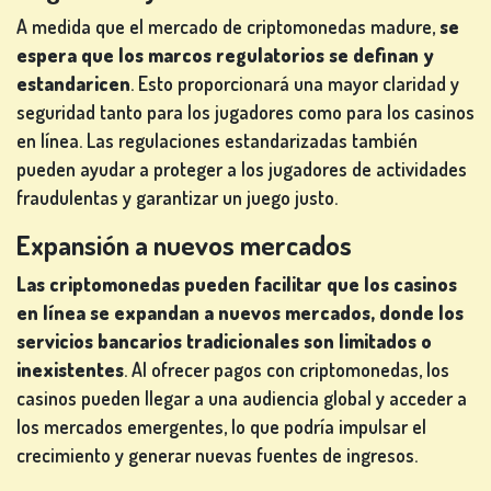
A medida que el mercado de criptomonedas madure,
se
espera que los marcos regulatorios se definan y
estandaricen
. Esto proporcionará una mayor claridad y
seguridad tanto para los jugadores como para los casinos
en línea. Las regulaciones estandarizadas también
pueden ayudar a proteger a los jugadores de actividades
fraudulentas y garantizar un juego justo.
Expansión a nuevos mercados
Las criptomonedas pueden facilitar que los casinos
en línea se expandan a nuevos mercados,
donde los
servicios bancarios tradicionales son limitados o
inexistentes
. Al ofrecer pagos con criptomonedas, los
casinos pueden llegar a una audiencia global y acceder a
los mercados emergentes, lo que podría impulsar el
crecimiento y generar nuevas fuentes de ingresos.