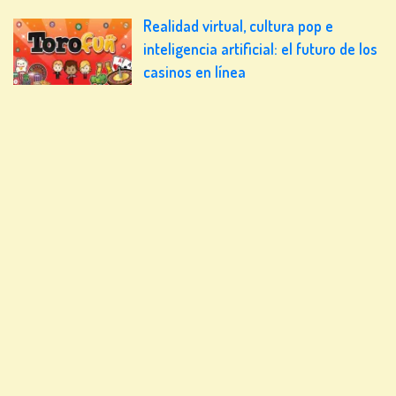
Realidad virtual, cultura pop e
inteligencia artificial: el futuro de los
casinos en línea