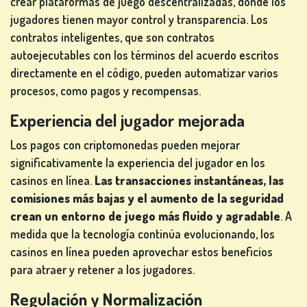
crear plataformas de juego descentralizadas, donde los
jugadores tienen mayor control y transparencia. Los
contratos inteligentes, que son contratos
autoejecutables con los términos del acuerdo escritos
directamente en el código, pueden automatizar varios
procesos, como pagos y recompensas.
Experiencia del jugador mejorada
Los pagos con criptomonedas pueden mejorar
significativamente la experiencia del jugador en los
casinos en línea.
Las transacciones instantáneas, las
comisiones más bajas y el aumento de la seguridad
crean un entorno de juego más fluido y agradable
. A
medida que la tecnología continúa evolucionando, los
casinos en línea pueden aprovechar estos beneficios
para atraer y retener a los jugadores.
Regulación y Normalización