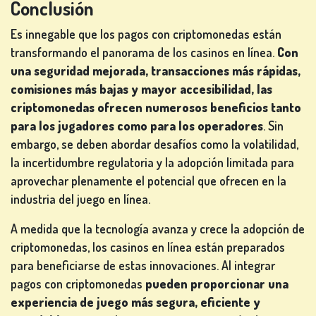
Conclusión
Es innegable que los pagos con criptomonedas están
transformando el panorama de los casinos en línea.
Con
una seguridad mejorada, transacciones más rápidas,
comisiones más bajas y mayor accesibilidad, las
criptomonedas ofrecen numerosos beneficios tanto
para los jugadores como para los operadores
. Sin
embargo, se deben abordar desafíos como la volatilidad,
la incertidumbre regulatoria y la adopción limitada para
aprovechar plenamente el potencial que ofrecen en la
industria del juego en línea.
A medida que la tecnología avanza y crece la adopción de
criptomonedas, los casinos en línea están preparados
para beneficiarse de estas innovaciones. Al integrar
pagos con criptomonedas
pueden proporcionar una
experiencia de juego más segura, eficiente y