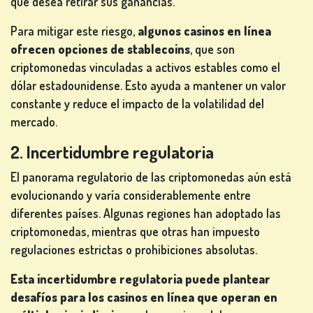
que desea retirar sus ganancias.
Para mitigar este riesgo,
algunos casinos en línea
ofrecen opciones de stablecoins
, que son
criptomonedas vinculadas a activos estables como el
dólar estadounidense. Esto ayuda a mantener un valor
constante y reduce el impacto de la volatilidad del
mercado.
2. Incertidumbre regulatoria
El panorama regulatorio de las criptomonedas aún está
evolucionando y varía considerablemente entre
diferentes países. Algunas regiones han adoptado las
criptomonedas, mientras que otras han impuesto
regulaciones estrictas o prohibiciones absolutas.
Esta incertidumbre regulatoria puede plantear
desafíos para los casinos en línea que operan en