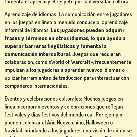
fomenta el aprecio y el respeto por la diversidad cultural.
TRAGAPERRAS
Aprendizaje de idiomas: La comunicación entre jugadores
de
en los juegos en línea a menudo conduce al aprendizaje
ios
informal de idiomas.
Los jugadores pueden adquirir
frases y términos en otros idiomas, lo que ayuda a
REGÍSTRATE
superar barreras lingüísticas y fomenta la
comunicación intercultural
. Juegos que requieren
colaboración, como «World of Warcraft», frecuentemente
CONÉCTATE
impulsan a los jugadores a aprender nuevos idiomas o
utilizar herramientas de traducción para interactuar con
TIENDA
compañeros internacionales.
Eventos y celebraciones culturales: Muchos juegos en
CLASIFICACIÓN
línea incorporan eventos y celebraciones que reflejan
festivales y días festivos del mundo real. Por ejemplo,
CAMBIAR
pueden celebrar el Año Nuevo chino, Halloween o
IDIOMA
Navidad, brindando a los jugadores una visión de cómo se