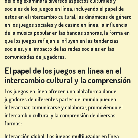
del blog examinará diversos aspectos culturales y
sociales de los juegos en línea, incluyendo el papel de
estos en el intercambio cultural, las dinámicas de género
JUEGOS
en los juegos sociales y de casino en línea, la influencia
DE
de la música popular en las bandas sonoras, la forma en
CARTAS
que los juegos reflejan e influyen en las tendencias
sociales, y el impacto de las redes sociales en las
comunidades de jugadores.
El papel de los juegos en línea en el
JUEGOS
intercambio cultural y la comprensión
DE
LOTERÍA
Los juegos en línea ofrecen una plataforma donde
jugadores de diferentes partes del mundo pueden
interactuar, comunicarse y colaborar, promoviendo el
intercambio cultural y la comprensión de diversas
formas:
JUEGOS
DE
Interacción global: Los juegos multijugador en línea