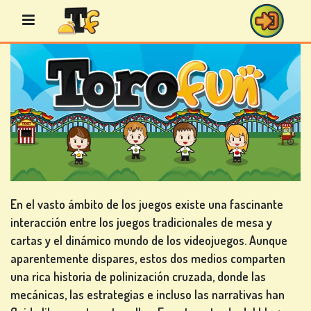
Saltar
al
contenido
JUEGOS
DE
BINGO
En el vasto ámbito de los juegos existe una fascinante
interacción entre los juegos tradicionales de mesa y
JUEGOS
cartas y el dinámico mundo de los videojuegos. Aunque
DE
aparentemente dispares, estos dos medios comparten
CASINO
una rica historia de polinización cruzada, donde las
mecánicas, las estrategias e incluso las narrativas han