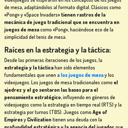
MESA
de mesa, adaptándolos al formato digital. Clásicos como
«Pong» y «Space Invaders»
tienen rastros de la
mecánica de juego tradicional que se encuentra en
juegos de mesa
como «Pong», haciéndose eco de la
OTROS
simplicidad del tenis de mesa.
JUEGOS
Raíces en la estrategia y la táctica:
Desde las primeras iteraciones de los juegos, la
estrategia y la táctica
han sido elementos
JUEGOS
fundamentales que unen a
los juegos de mesa
y los
DE
videojuegos. Los juegos de mesa tradicionales como
el
PÓKER
ajedrez y el go sentaron las bases para el
pensamiento estratégico
, influyendo en géneros de
videojuegos como la estrategia en tiempo real (RTS) y la
estrategia por turnos (TBS). Juegos como
Age of
Empires
y
Civilization
tienen una deuda con la
JUEGOS DE
profundidad estratégica y la agencia del jugador
que