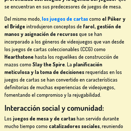
TRAGAPERRAS
se encuentran en sus predecesores de juegos de mesa.
de
Del mismo modo,
los juegos de cartas
como
el Póker y
ios
el Bridge
introdujeron conceptos de
farol, gestión de
manos y asignación de recursos
que se han
REGÍSTRATE
incorporado a los géneros de videojuegos que van desde
los juegos de cartas coleccionables (CCG) como
Hearthstone
hasta los roguelikes de construcción de
CONÉCTATE
mazos como
Slay the Spire
. La
planificación
meticulosa y la toma de decisiones
requeridas en los
juegos de cartas se han convertido en características
TIENDA
definitorias de muchas experiencias de videojuegos,
fomentando el compromiso y la rejugabilidad.
CLASIFICACIÓN
Interacción social y comunidad:
CAMBIAR
Los
juegos de mesa y de cartas
han servido durante
IDIOMA
mucho tiempo como
catalizadores sociales
, reuniendo