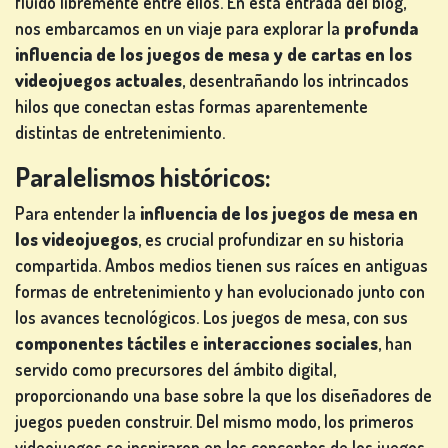
fluido libremente entre ellos. En esta entrada del blog,
nos embarcamos en un viaje para explorar la
profunda
influencia de los juegos de mesa y de cartas en los
JUEGOS
videojuegos actuales
, desentrañando los intrincados
DE
hilos que conectan estas formas aparentemente
CARTAS
distintas de entretenimiento.
Paralelismos históricos:
Para entender la
influencia de los juegos de mesa en
JUEGOS
los videojuegos
, es crucial profundizar en su historia
DE
compartida. Ambos medios tienen sus raíces en antiguas
LOTERÍA
formas de entretenimiento y han evolucionado junto con
los avances tecnológicos. Los juegos de mesa, con sus
componentes táctiles
e
interacciones sociales
, han
servido como precursores del ámbito digital,
proporcionando una base sobre la que los diseñadores de
JUEGOS
juegos pueden construir. Del mismo modo, los primeros
DE
videojuegos se inspiraron en los conceptos de los juegos