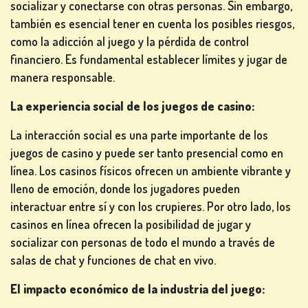
socializar y conectarse con otras personas. Sin embargo,
también es esencial tener en cuenta los posibles riesgos,
como la adicción al juego y la pérdida de control
financiero. Es fundamental establecer límites y jugar de
manera responsable.
La experiencia social de los juegos de casino:
La interacción social es una parte importante de los
juegos de casino y puede ser tanto presencial como en
línea. Los casinos físicos ofrecen un ambiente vibrante y
lleno de emoción, donde los jugadores pueden
interactuar entre sí y con los crupieres. Por otro lado, los
casinos en línea ofrecen la posibilidad de jugar y
socializar con personas de todo el mundo a través de
salas de chat y funciones de chat en vivo.
El impacto económico de la industria del juego: