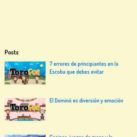
Posts
7 errores de principiantes en la
Escoba que debes evitar
El Dominó es diversión y emoción