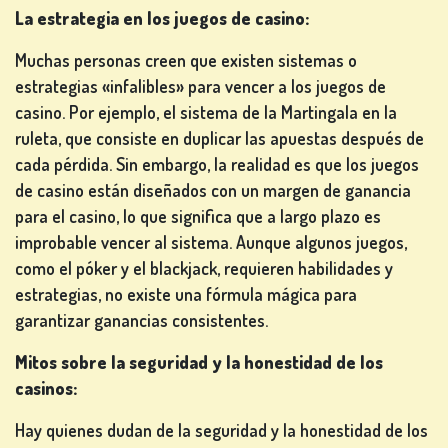
MESA
La estrategia en los juegos de casino:
Muchas personas creen que existen sistemas o
estrategias «infalibles» para vencer a los juegos de
OTROS
casino. Por ejemplo, el sistema de la Martingala en la
JUEGOS
ruleta, que consiste en duplicar las apuestas después de
cada pérdida. Sin embargo, la realidad es que los juegos
de casino están diseñados con un margen de ganancia
para el casino, lo que significa que a largo plazo es
improbable vencer al sistema. Aunque algunos juegos,
JUEGOS
como el póker y el blackjack, requieren habilidades y
DE
estrategias, no existe una fórmula mágica para
PÓKER
garantizar ganancias consistentes.
Mitos sobre la seguridad y la honestidad de los
casinos:
Hay quienes dudan de la seguridad y la honestidad de los
JUEGOS DE