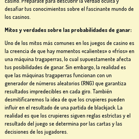
casino. Prepárate para descubrir la verdad oculta y
desafiar tus conocimientos sobre el fascinante mundo de
los casinos.
JUEGOS
DE
Mitos y verdades sobre las probabilidades de ganar:
CARTAS
Uno de los mitos más comunes en los juegos de casino es
la creencia de que hay momentos «calientes» o «fríos» en
una máquina tragaperras, lo cual supuestamente afecta
tus posibilidades de ganar. Sin embargo, la realidad es
JUEGOS
que las máquinas tragaperras funcionan con un
DE
generador de números aleatorios (RNG) que garantiza
LOTERÍA
resultados impredecibles en cada giro. También
desmitificaremos la idea de que los crupieres pueden
influir en el resultado de una partida de blackjack. La
realidad es que los crupieres siguen reglas estrictas y el
resultado del juego se determina por las cartas y las
JUEGOS
decisiones de los jugadores.
DE