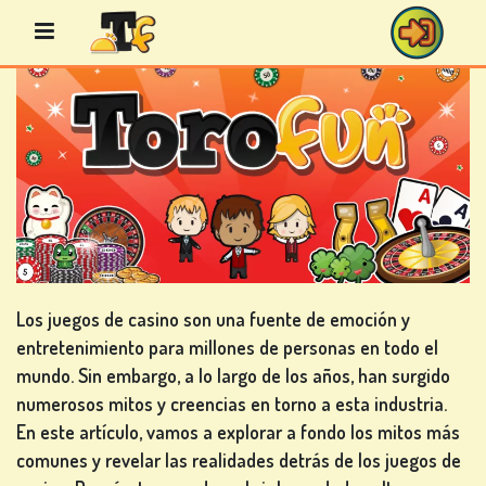
Saltar
al
contenido
JUEGOS
DE
BINGO
Los juegos de casino son una fuente de emoción y
entretenimiento para millones de personas en todo el
JUEGOS
mundo. Sin embargo, a lo largo de los años, han surgido
DE
numerosos mitos y creencias en torno a esta industria.
CASINO
En este artículo, vamos a explorar a fondo los mitos más
comunes y revelar las realidades detrás de los juegos de