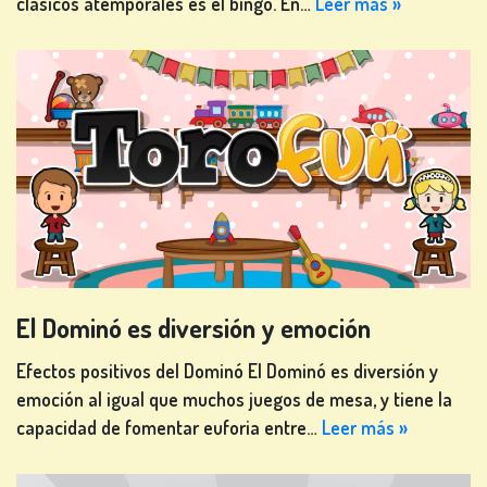
clásicos atemporales es el bingo. En…
Leer más »
MESA
OTROS
JUEGOS
JUEGOS
DE
El Dominó es diversión y emoción
PÓKER
Efectos positivos del Dominó El Dominó es diversión y
emoción al igual que muchos juegos de mesa, y tiene la
capacidad de fomentar euforia entre…
Leer más »
JUEGOS DE