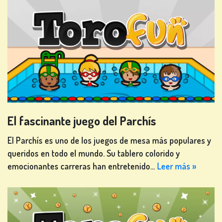
TRAGAPERRAS
de
ios
REGÍSTRATE
CONÉCTATE
El fascinante juego del Parchís
TIENDA
El Parchís es uno de los juegos de mesa más populares y
queridos en todo el mundo. Su tablero colorido y
emocionantes carreras han entretenido…
Leer más »
CLASIFICACIÓN
CAMBIAR
IDIOMA