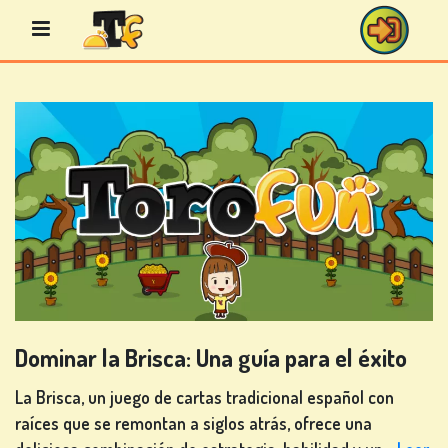
Saltar
al
contenido
JUEGOS
DE
BINGO
JUEGOS
Dominar la Brisca: Una guía para el éxito
DE
CASINO
La Brisca, un juego de cartas tradicional español con
raíces que se remontan a siglos atrás, ofrece una