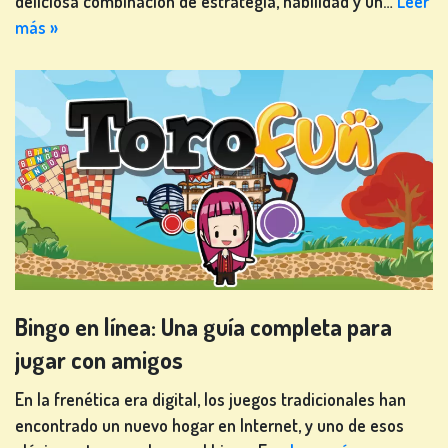
deliciosa combinación de estrategia, habilidad y un…
Leer
más »
JUEGOS
DE
CARTAS
JUEGOS
DE
LOTERÍA
Bingo en línea: Una guía completa para
jugar con amigos
En la frenética era digital, los juegos tradicionales han
JUEGOS
encontrado un nuevo hogar en Internet, y uno de esos
DE