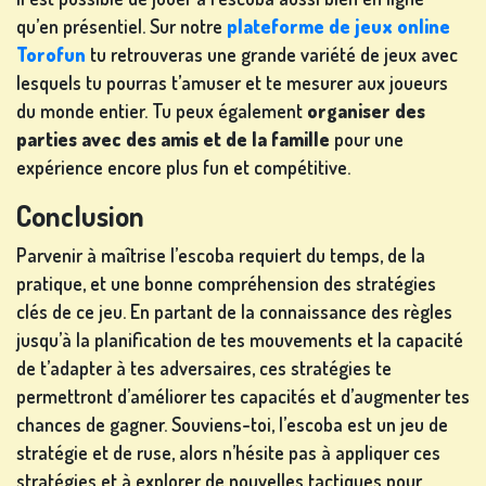
qu’en présentiel. Sur notre
plateforme de jeux online
Torofun
tu retrouveras une grande variété de jeux avec
lesquels tu pourras t’amuser et te mesurer aux joueurs
du monde entier. Tu peux également
organiser des
parties avec des amis et de la famille
pour une
expérience encore plus fun et compétitive.
Conclusion
Parvenir à maîtrise l’escoba requiert du temps, de la
pratique, et une bonne compréhension des stratégies
clés de ce jeu. En partant de la connaissance des règles
jusqu’à la planification de tes mouvements et la capacité
de t’adapter à tes adversaires, ces stratégies te
permettront d’améliorer tes capacités et d’augmenter tes
chances de gagner. Souviens-toi, l’escoba est un jeu de
stratégie et de ruse, alors n’hésite pas à appliquer ces
stratégies et à explorer de nouvelles tactiques pour