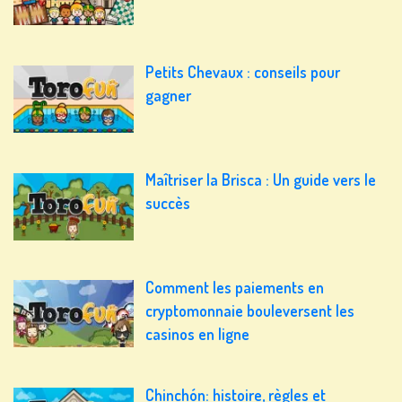
Petits Chevaux : conseils pour
gagner
Maîtriser la Brisca : Un guide vers le
succès
Comment les paiements en
cryptomonnaie bouleversent les
casinos en ligne
Chinchón: histoire, règles et