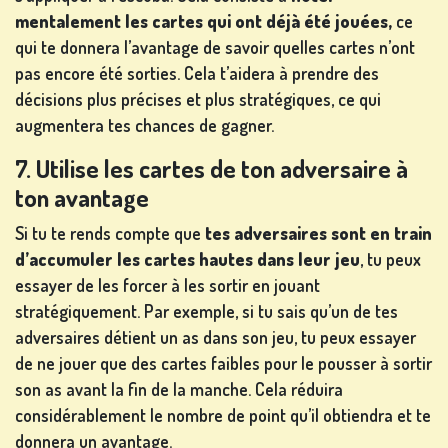
mentalement les cartes qui ont déjà été jouées,
ce
qui te donnera l’avantage de savoir quelles cartes n’ont
pas encore été sorties. Cela t’aidera à prendre des
décisions plus précises et plus stratégiques, ce qui
augmentera tes chances de gagner.
7. Utilise les cartes de ton adversaire à
ton avantage
Si tu te rends compte que
tes adversaires sont en train
d’accumuler les cartes hautes dans leur jeu
, tu peux
essayer de les forcer à les sortir en jouant
stratégiquement. Par exemple, si tu sais qu’un de tes
adversaires détient un as dans son jeu, tu peux essayer
de ne jouer que des cartes faibles pour le pousser à sortir
son as avant la fin de la manche. Cela réduira
considérablement le nombre de point qu’il obtiendra et te
donnera un avantage.