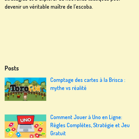
devenir un véritable maître de l’escoba.
Posts
Comptage des cartes à la Brisca :
mythe vs réalité
Comment Jouer à Uno en Ligne:
Règles Complètes, Stratégie et Jeu
Gratuit