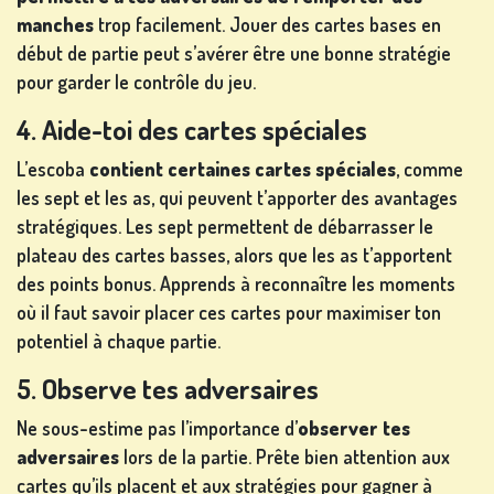
MACHINE
manches
trop facilement. Jouer des cartes bases en
À SO...
début de partie peut s’avérer être une bonne stratégie
pour garder le contrôle du jeu.
urs
4. Aide-toi des cartes spéciales
L’escoba
contient certaines cartes spéciales
, comme
S'INSCRIRE
les sept et les as, qui peuvent t’apporter des avantages
stratégiques. Les sept permettent de débarrasser le
plateau des cartes basses, alors que les as t’apportent
SE
des points bonus. Apprends à reconnaître les moments
CONNECTER
où il faut savoir placer ces cartes pour maximiser ton
potentiel à chaque partie.
5. Observe tes adversaires
BOUTIQUE
Ne sous-estime pas l’importance d’
observer tes
adversaires
lors de la partie. Prête bien attention aux
CLASSEMENT
cartes qu’ils placent et aux stratégies pour gagner à