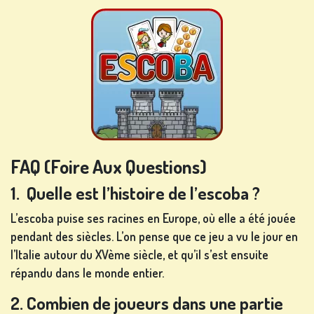
FAQ (Foire Aux Questions)
1. Quelle est l’histoire de l’escoba ?
L’escoba puise ses racines en Europe, où elle a été jouée
pendant des siècles. L’on pense que ce jeu a vu le jour en
l’Italie autour du XVème siècle, et qu’il s’est ensuite
répandu dans le monde entier.
2. Combien de joueurs dans une partie