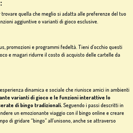
:
 trovare quella che meglio si adatta alle preferenze del tuo
zioni aggiuntive o varianti di gioco esclusive.
us, promozioni e programmi fedeltà. Tieni d’occhio questi
oco e magari ridurre il costo di acquisto delle cartelle da
n’esperienza dinamica e sociale che riunisce amici in ambienti
ante varianti di gioco e le funzioni interattive lo
erate di bingo tradizionali.
Seguendo i passi descritti in
rendere un emozionante viaggio con il bingo online e creare
empo di gridare “bingo” all’unisono, anche se attraverso