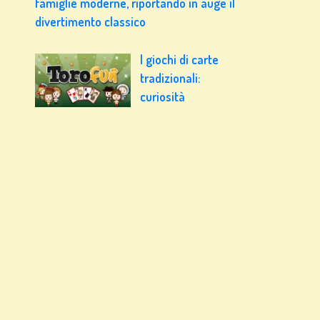
famiglie moderne, riportando in auge il
divertimento classico
I giochi di carte
tradizionali:
curiosità