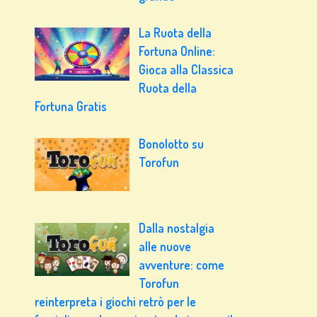
La Ruota della
Fortuna Online:
Gioca alla Classica
Ruota della
Fortuna Gratis
Bonolotto su
Torofun
Dalla nostalgia
alle nuove
avventure: come
Torofun
reinterpreta i giochi retrò per le