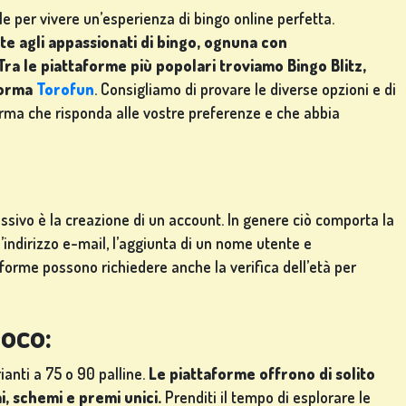
e per vivere un’esperienza di bingo online perfetta.
ate agli appassionati di bingo, ognuna con
 Tra le piattaforme più popolari troviamo Bingo Blitz,
aforma
Torofun
. Consigliamo di provare le diverse opzioni e di
orma che risponda alle vostre preferenze e che abbia
essivo è la creazione di un account. In genere ciò comporta la
indirizzo e-mail, l’aggiunta di un nome utente e
forme possono richiedere anche la verifica dell’età per
ioco:
rianti a 75 o 90 palline.
Le piattaforme offrono di solito
, schemi e premi unici.
Prenditi il tempo di esplorare le