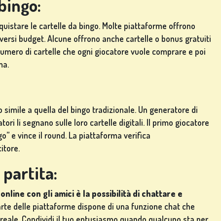
bingo:
acquistare le cartelle da bingo. Molte piattaforme offrono
iversi budget. Alcune offrono anche cartelle o bonus gratuiti
il numero di cartelle che ogni giocatore vuole comprare e poi
ma.
 simile a quella del bingo tradizionale. Un generatore di
ri li segnano sulle loro cartelle digitali. Il primo giocatore
” e vince il round. La piattaforma verifica
itore.
 partita:
online con gli amici è la possibilità di chattare e
te delle piattaforme dispone di una funzione chat che
reale. Condividi il tuo entusiasmo quando qualcuno sta per