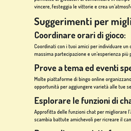
vincere, festeggia le vittorie e crea un’atmosf
Suggerimenti per migli
Coordinare orari di gioco:
Coordinati con i tuoi amici per individuare un 
massima partecipazione e un’esperienza più p
Prove a tema ed eventi spec
Molte piattaforme di bingo online organizzano 
opportunità per aggiungere varietà alle tue se
Esplorare le funzioni di cha
Approfitta delle funzioni chat per migliorare l
scambia battute amichevoli per ricreare il ca