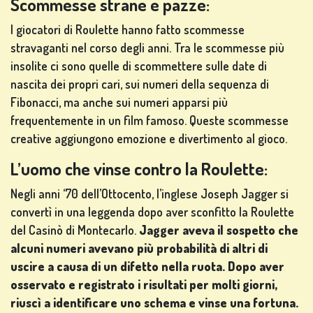
Scommesse strane e pazze:
CAMBIA
I giocatori di Roulette hanno fatto scommesse
LINGUA
stravaganti nel corso degli anni. Tra le scommesse più
insolite ci sono quelle di scommettere sulle date di
nascita dei propri cari, sui numeri della sequenza di
Fibonacci, ma anche sui numeri apparsi più
frequentemente in un film famoso. Queste scommesse
creative aggiungono emozione e divertimento al gioco.
L’uomo che vinse contro la Roulette:
Negli anni ‘70 dell’Ottocento, l’inglese Joseph Jagger si
convertì in una leggenda dopo aver sconfitto la Roulette
del Casinò di Montecarlo.
Jagger aveva il sospetto che
alcuni numeri avevano più probabilità di altri di
uscire a causa di un difetto nella ruota. Dopo aver
osservato e registrato i risultati per molti giorni,
riuscì a identificare uno schema e vinse una fortuna.