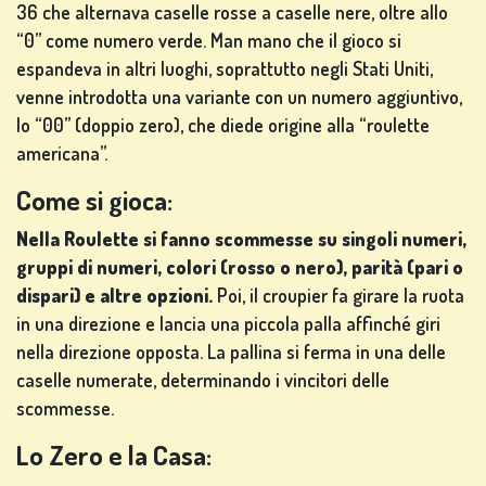
36 che alternava caselle rosse a caselle nere, oltre allo
TAVOLO
“0” come numero verde. Man mano che il gioco si
espandeva in altri luoghi, soprattutto negli Stati Uniti,
venne introdotta una variante con un numero aggiuntivo,
ALTRI
lo “00” (doppio zero), che diede origine alla “roulette
GIOCHI
americana”.
Come si gioca:
Nella Roulette si fanno scommesse su singoli numeri,
gruppi di numeri, colori (rosso o nero), parità (pari o
GIOCHI
dispari) e altre opzioni.
Poi, il croupier fa girare la ruota
DI
in una direzione e lancia una piccola palla affinché giri
POKER
nella direzione opposta. La pallina si ferma in una delle
caselle numerate, determinando i vincitori delle
scommesse.
Lo Zero e la Casa: