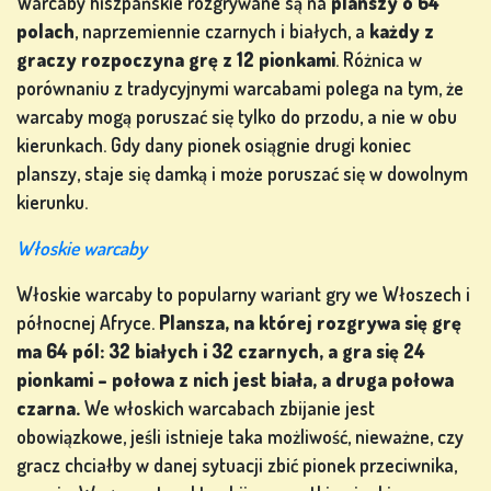
Warcaby hiszpańskie rozgrywane są na
planszy o 64
polach
, naprzemiennie czarnych i białych, a
każdy z
graczy rozpoczyna grę z 12 pionkami
. Różnica w
porównaniu z tradycyjnymi warcabami polega na tym, że
warcaby mogą poruszać się tylko do przodu, a nie w obu
kierunkach. Gdy dany pionek osiągnie drugi koniec
planszy, staje się damką i może poruszać się w dowolnym
kierunku.
Włoskie warcaby
Włoskie warcaby to popularny wariant gry we Włoszech i
północnej Afryce.
Plansza, na której rozgrywa się grę
ma 64 pól: 32 białych i 32 czarnych, a gra się 24
pionkami – połowa z nich jest biała, a druga połowa
czarna.
We włoskich warcabach zbijanie jest
obowiązkowe, jeśli istnieje taka możliwość, nieważne, czy
gracz chciałby w danej sytuacji zbić pionek przeciwnika,