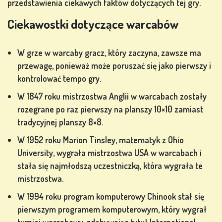
przedstawienia ciekawych faktów dotyczących tej gry.
POKERA
Ciekawostki dotyczące warcabów
W grze w warcaby gracz, który zaczyna, zawsze ma
przewagę, ponieważ może poruszać się jako pierwszy i
GRY Z
kontrolować tempo gry.
AUTOMATÓW
W 1847 roku mistrzostwa Anglii w warcabach zostały
rozegrane po raz pierwszy na planszy 10×10 zamiast
ów
tradycyjnej planszy 8×8.
W 1952 roku Marion Tinsley, matematyk z Ohio
University, wygrała mistrzostwa USA w warcabach i
ZAREJESTRUJ
stała się najmłodszą uczestniczką, która wygrała te
SIĘ
mistrzostwa.
W 1994 roku program komputerowy Chinook stał się
pierwszym programem komputerowym, który wygrał
ZALOGUJ