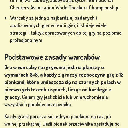
turniej warcabowy, zdobywając tytuł International
SIĘ
Checkers Association World Checkers Championship.
Warcaby są jedną z najbardziej badanych i
analizowanych gier w teorii gier, i istnieje wiele
SKLEP
strategii i taktyk opracowanych do tej gry na poziomie
profesjonalnym.
KLASYFIKACJA
Podstawowe zasady warcabów
ZMIEŃ
Gra w warcaby rozgrywana jest na planszy o
JĘZYK
wymiarach 8×8, a każdy z graczy rozpoczyna grę z 12
pionkami, które umieszcza się na czarnych polach w
pierwszych trzech rzędach, licząc od każdego z
graczy
. Celem gry jest zbicie lub unieruchomienie
wszystkich pionków przeciwnika.
Każdy gracz porusza się jednym pionkiem na raz, po
wolnej przekątnej. Jeśli pionek przeciwnika sąsiaduje po