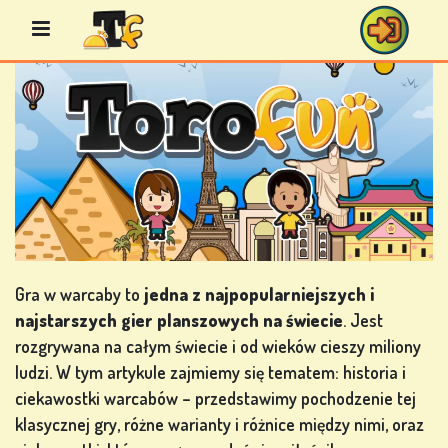
Przejdź
do
treści
GRY
BINGO
GRY
KASYNOWE
Gra w warcaby to
jedna z najpopularniejszych i
najstarszych gier planszowych na świecie
. Jest
rozgrywana na całym świecie i od wieków cieszy miliony
ludzi. W tym artykule zajmiemy się tematem: historia i
GRY
ciekawostki warcabów – przedstawimy pochodzenie tej
KARCIANE
klasycznej gry, różne warianty i różnice między nimi, oraz