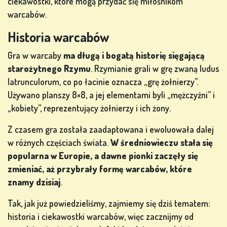
ciekawostki, które mogą przydać się miłośnikom
warcabów.
GRY
Historia warcabów
LOTERYJNE
Gra w warcaby
ma długą i bogatą historię sięgającą
starożytnego Rzymu
. Rzymianie grali w grę zwaną ludus
latrunculorum, co po łacinie oznacza „grę żołnierzy”.
GRY
Używano planszy 8×8, a jej elementami byli „mężczyźni” i
PLANSZOWE
„kobiety”, reprezentujący żołnierzy i ich żony.
Z czasem gra została zaadaptowana i ewoluowała dalej
w różnych częściach świata.
W średniowieczu stała się
INNE
popularna w Europie, a dawne pionki zaczęły się
GRY
zmieniać, aż przybrały formę warcabów, które
znamy dzisiaj
.
Tak, jak już powiedzieliśmy, zajmiemy się dziś tematem:
historia i ciekawostki warcabów, więc zacznijmy od
GRY W