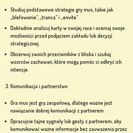
POKERA
Studiuj podstawowe strategie gry mus, takie jak
„blefowanie”, „tranca” i „envite”.
Dokładnie analizuj karty w swojej ręce i oceniaj swoje
możliwości przed podjęciem zakładu lub decyzji
strategicznej.
GRY Z
AUTOMATÓW
Obserwuj swoich przeciwników z bliska i szukaj
wzorców zachowań, które mogą pomóc ci odkryć ich
intencje.
ów
Komunikacja i partnerstwo
ZAREJESTRUJ
Gra mus jest grą zespołową, dlatego ważne jest
SIĘ
nawiązanie dobrej komunikacji z partnerem.
Opracujcie tajne sygnały lub gesty z partnerem, aby
komunikować ważne informacje bez zauważenia przez
ZALOGUJ