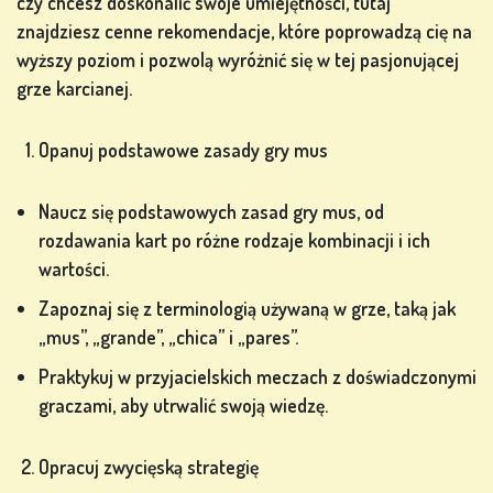
czy chcesz doskonalić swoje umiejętności, tutaj
znajdziesz cenne rekomendacje, które poprowadzą cię na
wyższy poziom i pozwolą wyróżnić się w tej pasjonującej
GRY
grze karcianej.
LOTERYJNE
Opanuj podstawowe zasady gry mus
GRY
Naucz się podstawowych zasad gry mus, od
PLANSZOWE
rozdawania kart po różne rodzaje kombinacji i ich
wartości.
Zapoznaj się z terminologią używaną w grze, taką jak
INNE
„mus”, „grande”, „chica” i „pares”.
GRY
Praktykuj w przyjacielskich meczach z doświadczonymi
graczami, aby utrwalić swoją wiedzę.
Opracuj zwycięską strategię
GRY W