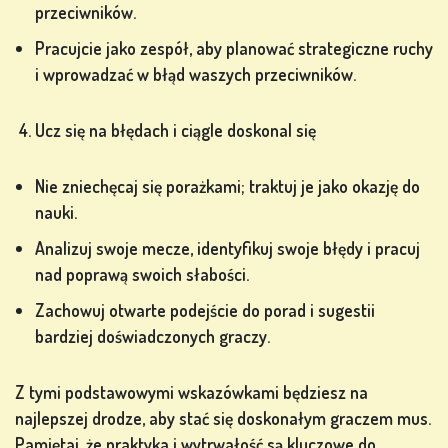
przeciwników.
SIĘ
Pracujcie jako zespół, aby planować strategiczne ruchy
i wprowadzać w błąd waszych przeciwników.
SKLEP
Ucz się na błędach i ciągle doskonal się
KLASYFIKACJA
Nie zniechęcaj się porażkami; traktuj je jako okazję do
ZMIEŃ
nauki.
JĘZYK
Analizuj swoje mecze, identyfikuj swoje błędy i pracuj
nad poprawą swoich słabości.
Zachowuj otwarte podejście do porad i sugestii
bardziej doświadczonych graczy.
Z tymi podstawowymi wskazówkami będziesz na
najlepszej drodze, aby stać się doskonałym graczem mus.
Pamiętaj, że praktyka i wytrwałość są kluczowe do