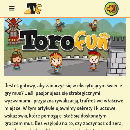
Przejdź
do
treści
GRY
BINGO
GRY
KASYNOWE
Jesteś gotowy, aby zanurzyć się w ekscytującym świecie
gry mus? Jeśli pasjonujesz się strategicznymi
wyzwaniami i przyjazną rywalizacją, trafiłeś we właściwe
miejsce. W tym artykule ujawnimy sekrety i kluczowe
GRY
wskazówki, które pomogą ci stać się doskonałym
KARCIANE
graczem mus. Bez względu na to, czy zaczynasz od zera,