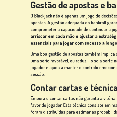
Gestão de apostas e ba
DE SLOT
MACHINE
O Blackjack não é apenas um jogo de decisõe
apostas. A gestão adequada do bankroll gara
res
comprometer a capacidade de continuar a jog
arriscar em cada mão e ajustar a estraté
essenciais para jogar com sucesso a longo
REGISTA-
Uma boa gestão de apostas também implica s
TE
uma série favorável, ou reduzi-lo se a sorte n
jogador e ajuda a manter o controlo emociona
sessão.
CONECTE-
Contar cartas e técnic
SE
Embora o contar cartas não garanta a vitória
favor do jogador. Esta técnica consiste em ma
LOJA
foram distribuídas para estimar as probabili