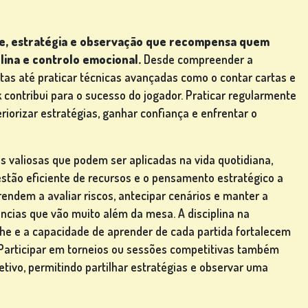
ade, estratégia e observação que recompensa quem
lina e controlo emocional.
Desde compreender a
tas até praticar técnicas avançadas como o contar cartas e
k contribui para o sucesso do jogador. Praticar regularmente
riorizar estratégias, ganhar confiança e enfrentar o
s valiosas que podem ser aplicadas na vida quotidiana,
stão eficiente de recursos e o pensamento estratégico a
rendem a avaliar riscos, antecipar cenários e manter a
cias que vão muito além da mesa. A disciplina na
lhe e a capacidade de aprender de cada partida fortalecem
. Participar em torneios ou sessões competitivas também
ivo, permitindo partilhar estratégias e observar uma