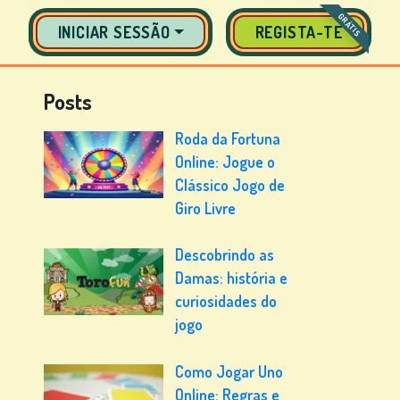
GRÁTIS
INICIAR SESSÃO
REGISTA-TE
Posts
Roda da Fortuna
Online: Jogue o
Clássico Jogo de
Giro Livre
Descobrindo as
Damas: história e
curiosidades do
jogo
Como Jogar Uno
Online: Regras e