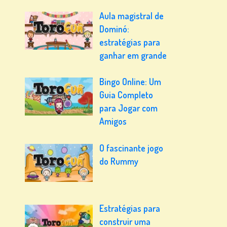
Aula magistral de
Dominó:
estratégias para
ganhar em grande
Bingo Online: Um
Guia Completo
para Jogar com
Amigos
O fascinante jogo
do Rummy
Estratégias para
construir uma