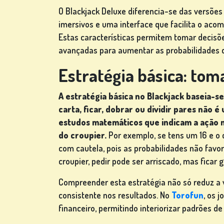
TABULEIRO
O Blackjack Deluxe diferencia-se das versões 
imersivos e uma interface que facilita o ac
Estas características permitem tomar decisõe
OUTROS
avançadas para aumentar as probabilidades 
JOGOS
Estratégia básica: tom
A estratégia básica no Blackjack baseia-s
carta, ficar, dobrar ou dividir pares não
estudos matemáticos que indicam a ação m
JOGOS
do croupier.
Por exemplo, se tens um 16 e o 
DE
com cautela, pois as probabilidades não favo
PÔQUER
croupier, pedir pode ser arriscado, mas fica
Compreender esta estratégia não só reduz a
consistente nos resultados. No
Torofun
, os 
financeiro, permitindo interiorizar padrões de
JOGOS