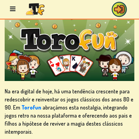
Avançar
para
o
conteúdo
JOGOS
DE
BINGO
Na era digital de hoje, há uma tendência crescente para
redescobrir e reinventar os jogos clássicos dos anos 80 e
JOGOS
90. Em
Torofun
abraçámos esta nostalgia, integrando
DE
jogos retro na nossa plataforma e oferecendo aos pais e
CASINO
filhos a hipótese de reviver a magia destes clássicos
intemporais.