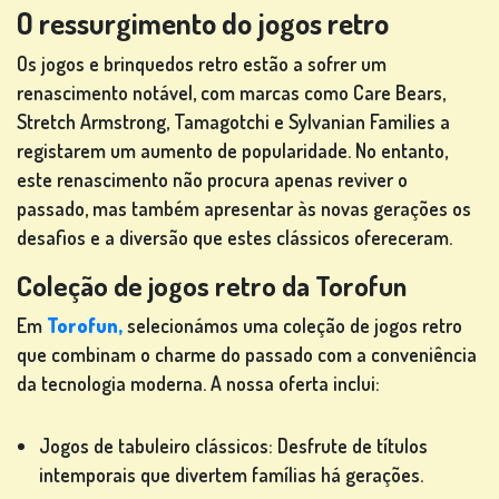
O ressurgimento do jogos retro
Os jogos e brinquedos retro estão a sofrer um
JOGOS
renascimento notável, com marcas como Care Bears,
DE
Stretch Armstrong, Tamagotchi e Sylvanian Families a
CARTAS
registarem um aumento de popularidade. No entanto,
este renascimento não procura apenas reviver o
passado, mas também apresentar às novas gerações os
desafios e a diversão que estes clássicos ofereceram.
JOGOS
Coleção de jogos retro da Torofun
DE
LOTARIA
Em
Torofun,
selecionámos uma coleção de jogos retro
que combinam o charme do passado com a conveniência
da tecnologia moderna. A nossa oferta inclui:
Jogos de tabuleiro clássicos: Desfrute de títulos
JOGOS DE
intemporais que divertem famílias há gerações.
TABULEIRO