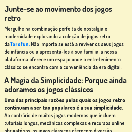
DE SLOT
Junte-se ao movimento dos jogos
MACHINE
retro
Mergulhe na combinação perfeita de nostalgia e
res
modernidade explorando a coleção de jogos retro
da
Torofun.
Não importa se está a reviver os seus jogos
de infância ou a apresentá-los à sua família, a nossa
REGISTA-
plataforma oferece um espaço onde o entretenimento
TE
clássico se encontra com a conveniência da era digital.
A Magia da Simplicidade: Porque ainda
adoramos os jogos clássicos
CONECTE-
SE
Uma das principais razões pelas quais os jogos retro
continuam a ser tão populares é a sua simplicidade.
Ao contrário de muitos jogos modernos que incluem
LOJA
tutoriais longos, mecânicas complexas e recursos online
obrigatórios, os jogos clássicos oferecem diversão