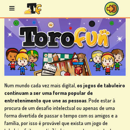
Avançar
para
o
conteúdo
JOGOS
DE
BINGO
Num mundo cada vez mais digital,
os jogos de tabuleiro
continuam a ser uma forma popular de
JOGOS
entretenimento que une as pessoas
. Pode estar à
DE
procura de um desafio intelectual ou apenas de uma
CASINO
forma divertida de passar o tempo com os amigos e a
família, por isso é provável que exista um jogo de