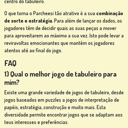
centro do tabuleiro.
O que torna o Parcheesi tão atrativo é a sua
combinação
de sorte e estratégia
. Para além de lançar os dados, os
jogadores têm de decidir quais as suas peças a mover
para aproveitarem ao máximo a sua vez. Isto pode levar a
reviravoltas emocionantes que mantêm os jogadores
atentos até ao final do jogo.
FAQ
1) Qual o melhor jogo de tabuleiro para
mim?
Existe uma grande variedade de jogos de tabuleiro, desde
jogos baseados em puzzles a jogos de interpretação de
papéis, estratégia, construção e muito mais. Esta
diversidade permite encontrar jogos que se adaptam aos
teus interesses e preferências.