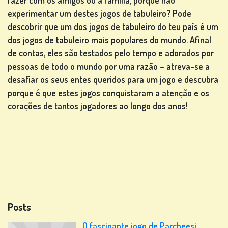
fazer com os amigos ou a família, porque não
experimentar um destes jogos de tabuleiro? Pode
descobrir que um dos jogos de tabuleiro do teu país é um
dos jogos de tabuleiro mais populares do mundo. Afinal
de contas, eles são testados pelo tempo e adorados por
pessoas de todo o mundo por uma razão – atreva-se a
desafiar os seus entes queridos para um jogo e descubra
porque é que estes jogos conquistaram a atenção e os
corações de tantos jogadores ao longo dos anos!
Posts
O fascinante jogo de Parcheesi