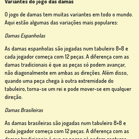
Variantes do jogo das damas
DE SLOT
MACHINE
O jogo de damas tem muitas variantes em todo o mundo.
Aqui estão algumas das variações mais populares:
res
Damas Espanholas
As damas espanholas são jogadas num tabuleiro 8×8 e
cada jogador começa com 12 peças. A diferença com as
REGISTA-
damas tradicionais é que as peças só podem avançar,
TE
não diagonalmente em ambas as direções. Além disso,
quando uma peça chega à outra extremidade do
tabuleiro, torna-se um rei e pode mover-se em qualquer
CONECTE-
direção.
SE
Damas Brasileiras
As damas brasileiras são jogadas num tabuleiro 8×8 e
LOJA
cada jogador começa com 12 peças. A diferença com as