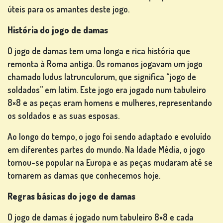
úteis para os amantes deste jogo.
História do jogo de damas
JOGOS
DE
O jogo de damas tem uma longa e rica história que
CARTAS
remonta à Roma antiga. Os romanos jogavam um jogo
chamado ludus latrunculorum, que significa “jogo de
soldados” em latim. Este jogo era jogado num tabuleiro
8×8 e as peças eram homens e mulheres, representando
os soldados e as suas esposas.
JOGOS
DE
Ao longo do tempo, o jogo foi sendo adaptado e evoluído
LOTARIA
em diferentes partes do mundo. Na Idade Média, o jogo
tornou-se popular na Europa e as peças mudaram até se
tornarem as damas que conhecemos hoje.
Regras básicas do jogo de damas
JOGOS DE
O jogo de damas é jogado num tabuleiro 8×8 e cada
TABULEIRO