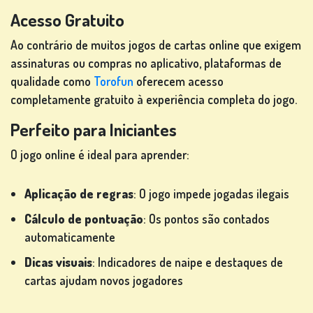
Acesso Gratuito
Ao contrário de muitos jogos de cartas online que exigem
assinaturas ou compras no aplicativo, plataformas de
qualidade como
Torofun
oferecem acesso
completamente gratuito à experiência completa do jogo.
Perfeito para Iniciantes
O jogo online é ideal para aprender:
Aplicação de regras
: O jogo impede jogadas ilegais
Cálculo de pontuação
: Os pontos são contados
automaticamente
Dicas visuais
: Indicadores de naipe e destaques de
cartas ajudam novos jogadores