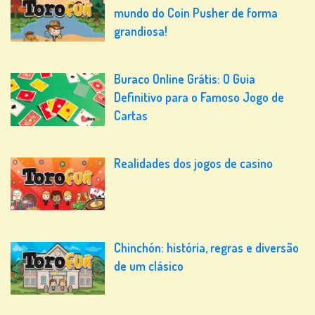
mundo do Coin Pusher de forma
grandiosa!
Buraco Online Grátis: O Guia
Definitivo para o Famoso Jogo de
Cartas
Realidades dos jogos de casino
Chinchón: história, regras e diversão
de um clásico