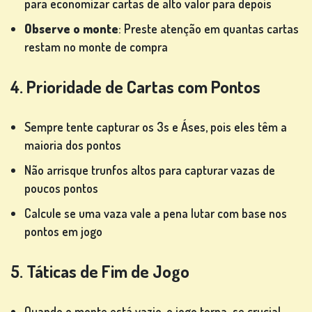
para economizar cartas de alto valor para depois
Observe o monte
: Preste atenção em quantas cartas
restam no monte de compra
4. Prioridade de Cartas com Pontos
Sempre tente capturar os 3s e Áses, pois eles têm a
maioria dos pontos
Não arrisque trunfos altos para capturar vazas de
poucos pontos
Calcule se uma vaza vale a pena lutar com base nos
pontos em jogo
5. Táticas de Fim de Jogo
Quando o monte está vazio, o jogo torna-se crucial