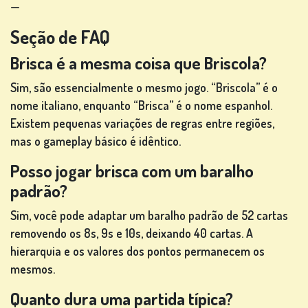
—
Seção de FAQ
Brisca é a mesma coisa que Briscola?
Sim, são essencialmente o mesmo jogo. “Briscola” é o
nome italiano, enquanto “Brisca” é o nome espanhol.
Existem pequenas variações de regras entre regiões,
mas o gameplay básico é idêntico.
Posso jogar brisca com um baralho
padrão?
Sim, você pode adaptar um baralho padrão de 52 cartas
removendo os 8s, 9s e 10s, deixando 40 cartas. A
hierarquia e os valores dos pontos permanecem os
mesmos.
Quanto dura uma partida típica?