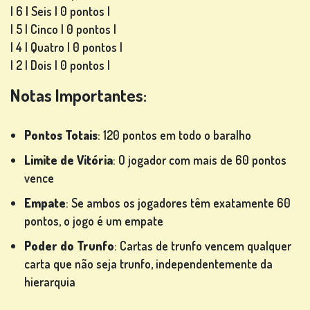
| 6 | Seis | 0 pontos |
| 5 | Cinco | 0 pontos |
| 4 | Quatro | 0 pontos |
| 2 | Dois | 0 pontos |
Notas Importantes:
Pontos Totais
: 120 pontos em todo o baralho
Limite de Vitória
: O jogador com mais de 60 pontos
vence
Empate
: Se ambos os jogadores têm exatamente 60
pontos, o jogo é um empate
Poder do Trunfo
: Cartas de trunfo vencem qualquer
carta que não seja trunfo, independentemente da
hierarquia