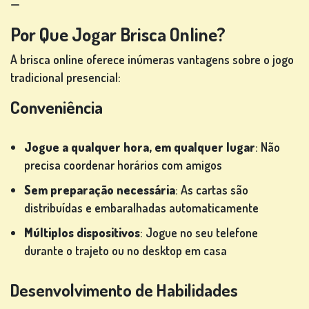
—
Por Que Jogar Brisca Online?
A brisca online oferece inúmeras vantagens sobre o jogo
tradicional presencial:
Conveniência
Jogue a qualquer hora, em qualquer lugar
: Não
precisa coordenar horários com amigos
Sem preparação necessária
: As cartas são
distribuídas e embaralhadas automaticamente
Múltiplos dispositivos
: Jogue no seu telefone
durante o trajeto ou no desktop em casa
Desenvolvimento de Habilidades