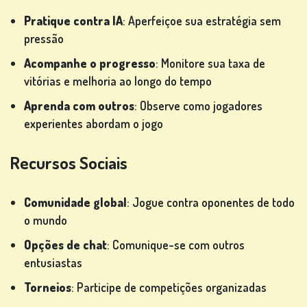
Pratique contra IA
: Aperfeiçoe sua estratégia sem
pressão
Acompanhe o progresso
: Monitore sua taxa de
vitórias e melhoria ao longo do tempo
Aprenda com outros
: Observe como jogadores
experientes abordam o jogo
Recursos Sociais
Comunidade global
: Jogue contra oponentes de todo
o mundo
Opções de chat
: Comunique-se com outros
entusiastas
Torneios
: Participe de competições organizadas