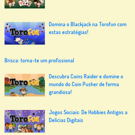
Domina o Blackjack na Torofun com
estas estratégias!
Brisca: torna-te um profissional
Descubra Coins Raider e domine o
mundo do Coin Pusher de forma
grandiosa!
Jogos Sociais: De Hobbies Antigos a
Delícias Digitais