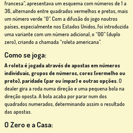
francesa”, apresentava um esquema com números de 1 a
36, alternando entre quadrados vermelhos e pretos, mais
um número verde “0”. Com a difusão do jogo noutros
OUTROS
países, especialmente nos Estados Unidos, foi introduzida
JOGOS
uma variante com um número adicional, o “00” (duplo
zero), criando a chamada “roleta americana”.
Como se joga:
A roleta é jogada através de apostas em números
JOGOS
individuais, grupos de números, cores (vermelho ou
DE
preto), paridade (par ou ímpar) e outras opções.
O
PÔQUER
dealer gira a roda numa direção e uma pequena bola na
direção oposta. A bola acaba por parar num dos
quadrados numerados, determinando assim o resultado
das apostas.
O Zero e a Casa:
JOGOS