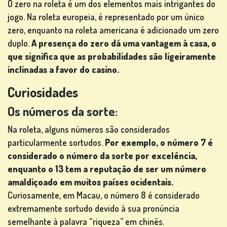
O zero na roleta é um dos elementos mais intrigantes do
DE SLOT
jogo. Na roleta europeia, é representado por um único
MACHINE
zero, enquanto na roleta americana é adicionado um zero
duplo.
A presença do zero dá uma vantagem à casa, o
res
que significa que as probabilidades são ligeiramente
inclinadas a favor do casino.
Curiosidades
REGISTA-
TE
Os números da sorte:
Na roleta, alguns números são considerados
particularmente sortudos.
Por exemplo, o número 7 é
considerado o número da sorte por excelência,
CONECTE-
enquanto o 13 tem a reputação de ser um número
SE
amaldiçoado em muitos países ocidentais.
Curiosamente, em Macau, o número 8 é considerado
LOJA
extremamente sortudo devido à sua pronúncia
semelhante à palavra “riqueza” em chinês.