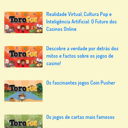
Realidade Virtual, Cultura Pop e
Inteligência Artificial: O Futuro dos
Casinos Online
Descobre a verdade por detrás dos
mitos e factos sobre os jogos de
casino!
Os fascinantes jogos Coin Pusher
Os jogos de cartas mais famosos