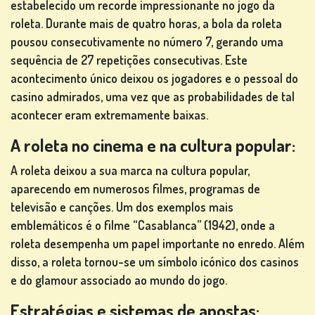
estabelecido um recorde impressionante no jogo da
roleta. Durante mais de quatro horas, a bola da roleta
pousou consecutivamente no número 7, gerando uma
sequência de 27 repetições consecutivas. Este
acontecimento único deixou os jogadores e o pessoal do
casino admirados, uma vez que as probabilidades de tal
acontecer eram extremamente baixas.
A roleta no cinema e na cultura popular:
A roleta deixou a sua marca na cultura popular,
aparecendo em numerosos filmes, programas de
televisão e canções. Um dos exemplos mais
emblemáticos é o filme “Casablanca” (1942), onde a
roleta desempenha um papel importante no enredo. Além
disso, a roleta tornou-se um símbolo icónico dos casinos
e do glamour associado ao mundo do jogo.
Estratégias e sistemas de apostas: