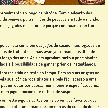
retenimento ao longo da história. Com o advento dos
ora disponíveis para milhões de pessoas em todo o mundo.
 mais jogados na história e porque continuam a ser tão
po da lista como um dos jogos de casino mais jogados de
inas de fruta até às mais avançadas máquinas 3D e de
 longo dos anos. As slots agradam tanto a principiantes
dade e à possibilidade de ganhar prémios instantâneos.
e tem resistido ao teste do tempo. Com as suas origens na
pela sua icónica roda giratória e pelo fácil acesso a uma
s podem optar por apostar num número específico, cores,
 num jogo emocionante e cheio de suspense.
um, este jogo de cartas tem sido um dos favoritos dos
do jogo é obter uma mão que some mais do que a do dealer