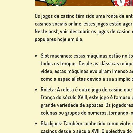
Os jogos de casino têm sido uma fonte de ent
JOGOS
casinos sociais online, estes jogos estão ag
DE
Neste post, vais descobrir os jogos de casino
CARTAS
populares hoje em dia.
Slot machines: estas máquinas estão no to
todos os tempos. Desde as clássicas máqu
vídeo, estas máquinas evoluíram imenso ao
JOGOS
como a especialistas devido à sua simplici
DE
Roleta: A roleta é outro jogo de casino qu
LOTARIA
França do século XVIII, este jogo é famoso 
grande variedade de apostas. Os jogadore
colunas ou grupos de números, tornando-o
Blackjack: Também conhecido como vinte e 
JOGOS DE
casinos desde o século XVII. O objectivo 