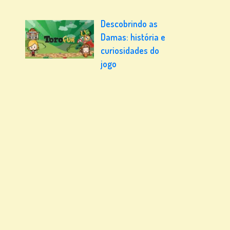
Descobrindo as
Damas: história e
curiosidades do
jogo