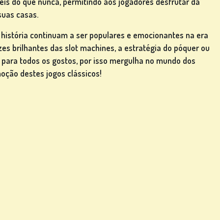
veis do que nunca, permitindo aos jogadores desfrutar da
suas casas.
 história continuam a ser populares e emocionantes na era
uzes brilhantes das slot machines, a estratégia do póquer ou
 para todos os gostos, por isso mergulha no mundo dos
oção destes jogos clássicos!