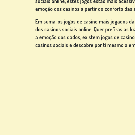
sociais online, estes jogos estão mais acessí
emoção dos casinos a partir do conforto das 
CLASSIFICAÇÃO
Em suma, os jogos de casino mais jogados da
MUDAR
dos casinos sociais online. Quer prefiras as l
IDIOMA
a emoção dos dados, existem jogos de casino
casinos sociais e descobre por ti mesmo a em