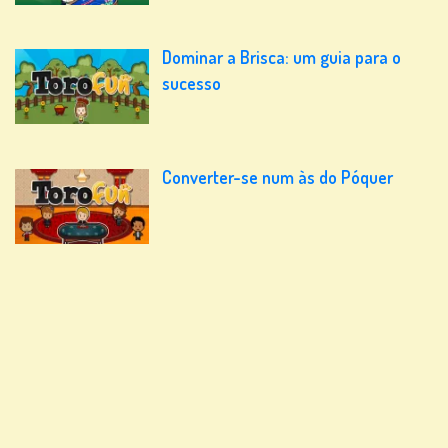
Dominar a Brisca: um guia para o
sucesso
Converter-se num às do Póquer