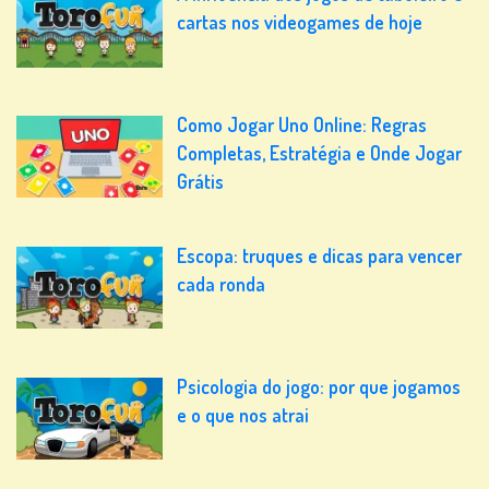
cartas nos videogames de hoje
Como Jogar Uno Online: Regras
Completas, Estratégia e Onde Jogar
Grátis
Escopa: truques e dicas para vencer
cada ronda
Psicologia do jogo: por que jogamos
e o que nos atrai