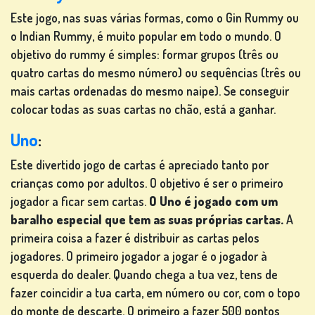
Este jogo, nas suas várias formas, como o Gin Rummy ou
CLASSIFICAÇÃO
o Indian Rummy, é muito popular em todo o mundo. O
MUDAR
objetivo do rummy é simples: formar grupos (três ou
IDIOMA
quatro cartas do mesmo número) ou sequências (três ou
mais cartas ordenadas do mesmo naipe). Se conseguir
colocar todas as suas cartas no chão, está a ganhar.
Uno
:
Este divertido jogo de cartas é apreciado tanto por
crianças como por adultos. O objetivo é ser o primeiro
jogador a ficar sem cartas.
O Uno é jogado com um
baralho especial que tem as suas próprias cartas.
A
primeira coisa a fazer é distribuir as cartas pelos
jogadores. O primeiro jogador a jogar é o jogador à
esquerda do dealer. Quando chega a tua vez, tens de
fazer coincidir a tua carta, em número ou cor, com o topo
do monte de descarte. O primeiro a fazer 500 pontos