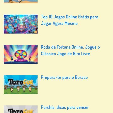
Top 10 Jogos Online Grátis para
Jogar Agora Mesmo
Roda da Fortuna Online: Jogue o
Clássico Jogo de Giro Livre
Prepara-te para o Buraco
Parchís: dicas para vencer