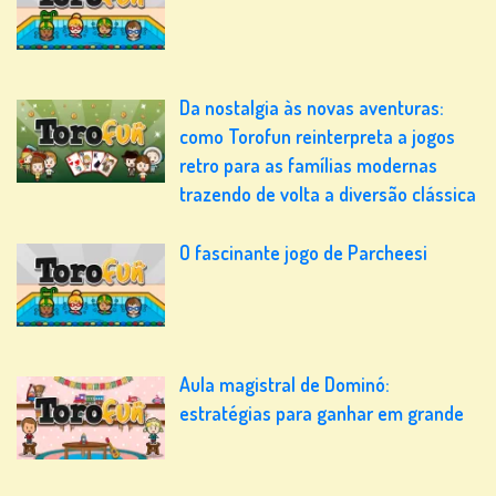
Da nostalgia às novas aventuras:
como Torofun reinterpreta a jogos
retro para as famílias modernas
trazendo de volta a diversão clássica
O fascinante jogo de Parcheesi
Aula magistral de Dominó:
estratégias para ganhar em grande