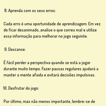
CLASSIFICAÇÃO
Aprenda com os seus erros:
MUDAR
Cada erro é uma oportunidade de aprendizagem. Em vez
IDIOMA
de ficar desanimado, analise o que correu mal e utilize
essa informação para melhorar no jogo seguinte.
Descanse:
É fácil perder a perspectiva quando se está a jogar
durante muito tempo. Fazer pausas regulares ajudará a
manter a mente afiada e evitará decisões impulsivas.
Desfrutar do jogo:
Por último, mas não menos importante, lembre-se de