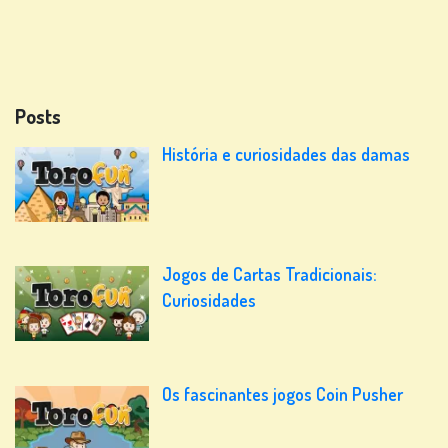
Posts
História e curiosidades das damas
Jogos de Cartas Tradicionais:
Curiosidades
Os fascinantes jogos Coin Pusher