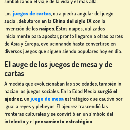
simbolizando el viaje de la vida y el más allá.
MESA
Los
juegos de cartas
, otra piedra angular del juego
social, debutaron en la
China del siglo IX
con la
invención de los
naipes
. Estos naipes, utilizados
OTROS
inicialmente para apostar, pronto llegaron a otras partes
JUEGOS
de Asia y Europa, evolucionando hasta convertirse en
diversos juegos que siguen siendo populares hoy en día.
El auge de los juegos de mesa y de
cartas
JUEGOS
DE
A medida que evolucionaban las sociedades, también lo
PÓKER
hacían los juegos sociales. En la Edad Media
surgió el
ajedrez
, un
juego de mesa
estratégico que cautivó por
igual a reyes y plebeyos. El ajedrez trascendió las
fronteras culturales y se convirtió en un símbolo del
intelecto
y el
pensamiento estratégico
.
JUEGOS DE