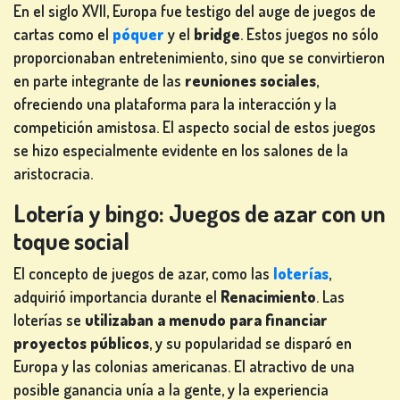
TRAGAPERRAS
En el siglo XVII, Europa fue testigo del auge de juegos de
cartas como el
póquer
y el
bridge
. Estos juegos no sólo
de
proporcionaban entretenimiento, sino que se convirtieron
ios
en parte integrante de las
reuniones sociales
,
ofreciendo una plataforma para la interacción y la
REGÍSTRATE
competición amistosa. El aspecto social de estos juegos
se hizo especialmente evidente en los salones de la
aristocracia.
CONÉCTATE
Lotería y bingo: Juegos de azar con un
toque social
TIENDA
El concepto de juegos de azar, como las
loterías
,
adquirió importancia durante el
Renacimiento
. Las
CLASIFICACIÓN
loterías se
utilizaban a menudo para financiar
proyectos públicos
, y su popularidad se disparó en
CAMBIAR
Europa y las colonias americanas. El atractivo de una
IDIOMA
posible ganancia unía a la gente, y la experiencia