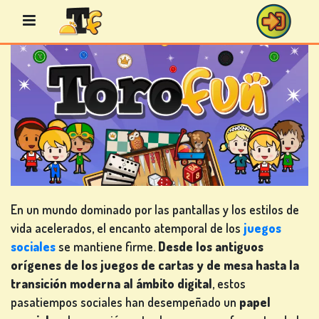
Saltar
al
contenido
JUEGOS
DE
BINGO
En un mundo dominado por las pantallas y los estilos de
vida acelerados, el encanto atemporal de los
juegos
JUEGOS
sociales
se mantiene firme.
Desde los antiguos
DE
orígenes de los juegos de cartas y de mesa hasta la
CASINO
transición moderna al ámbito digital
, estos
pasatiempos sociales han desempeñado un
papel