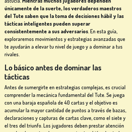
astucia.
Mientras muchos jugadores dependen
únicamente de la suerte, los verdaderos maestros
del Tute saben que la toma de decisiones hábil y las
JUEGOS
tácticas inteligentes pueden superar
DE
consistentemente a sus adversarios
. En esta guía,
CARTAS
exploraremos movimientos y estrategias avanzadas que
te ayudarán a elevar tu nivel de juego y a dominar a tus
rivales.
Lo básico antes de dominar las
JUEGOS
tácticas
DE
LOTERÍA
Antes de sumergirte en estrategias complejas, es crucial
comprender la mecánica fundamental del Tute. Se juega
con una baraja española de 40 cartas y el objetivo es
acumular la mayor cantidad de puntos a través de bazas,
declaraciones y capturas de cartas clave, como el siete y
JUEGOS
el tres del triunfo. Los jugadores deben prestar atención
DE