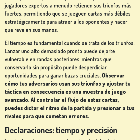
TRAGAPERRAS
jugadores expertos a menudo retienen sus triunfos más
fuertes, permitiendo que se jueguen cartas más débiles
de
estratégicamente para atraer a los oponentes y hacer
ios
que revelen sus manos.
REGÍSTRATE
El tiempo es fundamental cuando se trata de los triunfos.
Lanzar uno alto demasiado pronto puede dejarte
vulnerable en rondas posteriores, mientras que
CONÉCTATE
conservarlo sin propósito puede desperdiciar
oportunidades para ganar bazas cruciales.
Observar
cómo tus adversarios usan sus triunfos y ajustar tu
TIENDA
táctica en consecuencia es una muestra de juego
avanzado. Al controlar el flujo de estas cartas,
CLASIFICACIÓN
puedes dictar el ritmo de la partida y presionar a tus
rivales para que cometan errores
.
CAMBIAR
Declaraciones: tiempo y precisión
IDIOMA