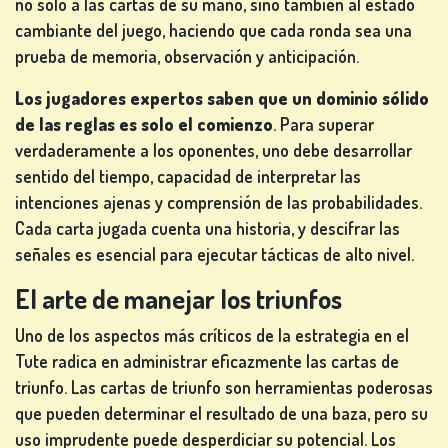
no solo a las cartas de su mano, sino también al estado
MESA
cambiante del juego, haciendo que cada ronda sea una
prueba de memoria, observación y anticipación.
Los jugadores expertos saben que un dominio sólido
OTROS
de las reglas es solo el comienzo
. Para superar
JUEGOS
verdaderamente a los oponentes, uno debe desarrollar
sentido del tiempo, capacidad de interpretar las
intenciones ajenas y comprensión de las probabilidades.
Cada carta jugada cuenta una historia, y descifrar las
señales es esencial para ejecutar tácticas de alto nivel.
JUEGOS
DE
El arte de manejar los triunfos
PÓKER
Uno de los aspectos más críticos de la estrategia en el
Tute radica en administrar eficazmente las cartas de
triunfo. Las cartas de triunfo son herramientas poderosas
que pueden determinar el resultado de una baza, pero su
JUEGOS DE
uso imprudente puede desperdiciar su potencial. Los