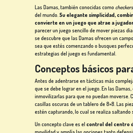
Las Damas, también conocidas como
checkers
del mundo.
Su elegante simplicidad, combi
JUEGOS
convierte en un juego que atrae a jugado
DE
parecer un juego sencillo de mover piezas di
CARTAS
se descubre que las Damas ofrecen un campo de
sea que estés comenzando o busques perfecci
estrategias del juego es fundamental.
Conceptos básicos para
JUEGOS
Antes de adentrarse en tácticas más complej
DE
que se debe lograr en el juego. En las Damas, 
LOTERÍA
inmovilizarlas para que no puedan moverse. 
casillas oscuras de un tablero de 8×8. Las pi
estén capturando, lo cual se realiza saltando 
Un concepto clave es el
control del centro 
JUEGOS
movilidad y amplía las opciones tanto defens