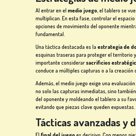
TRAGAPERRAS
Al entrar en el
medio juego
, el tablero se v
de
multiplican. En esta fase, controlar el espacio
ios
opciones de movimiento del oponente mientras
fundamental.
REGÍSTRATE
Una táctica destacada es la
estrategia de d
esquinas traseras para proteger el territorio 
importante considerar
sacrificios estratégi
CONÉCTATE
conduce a múltiples capturas o a la creación 
Además, el medio juego exige una evaluación
TIENDA
no solo las capturas inmediatas, sino tambié
del oponente y moldeando el tablero a su favo
evitando que piezas clave queden expuestas.
CLASIFICACIÓN
Tácticas avanzadas y do
CAMBIAR
IDIOMA
El
final del juego
es decisivo. Con menos pie