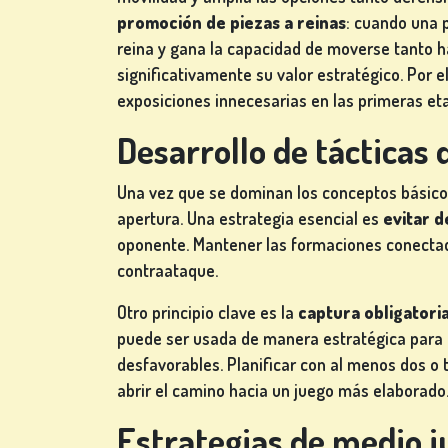
DE
promoción de piezas a reinas
: cuando una p
MESA
reina y gana la capacidad de moverse tanto h
significativamente su valor estratégico. Por e
exposiciones innecesarias en las primeras eta
OTROS
Desarrollo de tácticas
JUEGOS
Una vez que se dominan los conceptos básicos
apertura. Una estrategia esencial es
evitar d
oponente. Mantener las formaciones conectada
contraataque.
JUEGOS
DE
Otro principio clave es la
captura obligatori
PÓKER
puede ser usada de manera estratégica para 
desfavorables. Planificar con al menos dos o
abrir el camino hacia un juego más elaborado
Estrategias de medio ju
JUEGOS DE