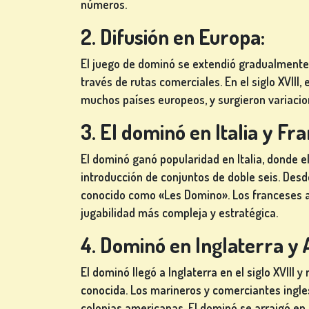
DE
números.
MESA
2. Difusión en Europa:
El juego de dominó se extendió gradualment
través de rutas comerciales. En el siglo XVII
OTROS
muchos países europeos, y surgieron variacion
JUEGOS
3. El dominó en Italia y Fra
El dominó ganó popularidad en Italia, donde el
introducción de conjuntos de doble seis. Desde
JUEGOS
conocido como «Les Domino». Los franceses a
DE
jugabilidad más compleja y estratégica.
PÓKER
4. Dominó en Inglaterra y
El dominó llegó a Inglaterra en el siglo XVIII 
conocida. Los marineros y comerciantes ingle
JUEGOS DE
colonias americanas. El dominó se arraigó en 