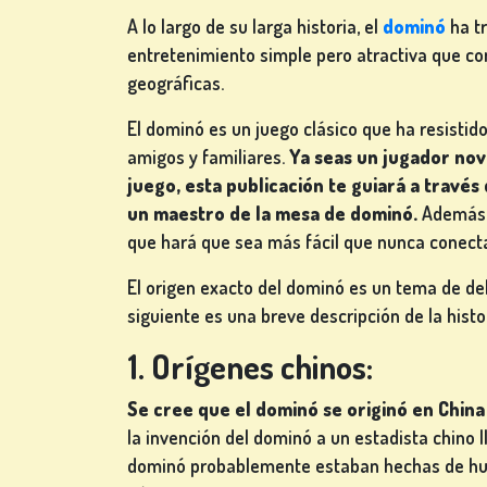
A lo largo de su larga historia, el
dominó
ha tr
entretenimiento simple pero atractiva que co
JUEGOS
geográficas.
DE
El dominó es un juego clásico que ha resistido
CARTAS
amigos y familiares.
Ya seas un jugador no
juego, esta publicación te guiará a través
un maestro de la mesa de dominó.
Además, 
que hará que sea más fácil que nunca conecta
JUEGOS
El origen exacto del dominó es un tema de deb
DE
siguiente es una breve descripción de la histo
LOTERÍA
1. Orígenes chinos:
Se cree que el dominó se originó en China 
la invención del dominó a un estadista chino 
JUEGOS
dominó probablemente estaban hechas de hues