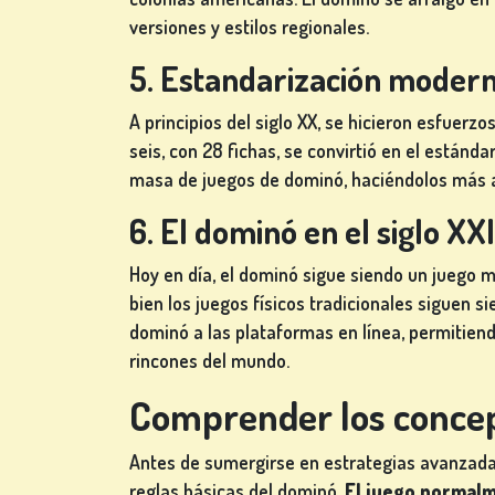
TRAGAPERRAS
versiones y estilos regionales.
de
5. Estandarización modern
ios
A principios del siglo XX, se hicieron esfuerzo
seis, con 28 fichas, se convirtió en el estánd
REGÍSTRATE
masa de juegos de dominó, haciéndolos más a
6. El dominó en el siglo XXI
CONÉCTATE
Hoy en día, el dominó sigue siendo un juego m
bien los juegos físicos tradicionales siguen si
TIENDA
dominó a las plataformas en línea, permitiend
rincones del mundo.
CLASIFICACIÓN
Comprender los concep
CAMBIAR
Antes de sumergirse en estrategias avanzada
IDIOMA
reglas básicas del dominó.
El juego normalm