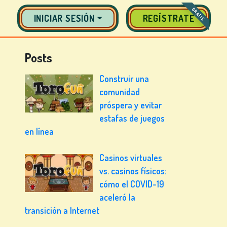
GRATIS
INICIAR SESIÓN
REGÍSTRATE
Posts
Construir una
comunidad
próspera y evitar
estafas de juegos
en línea
Casinos virtuales
vs. casinos físicos:
cómo el COVID-19
aceleró la
transición a Internet