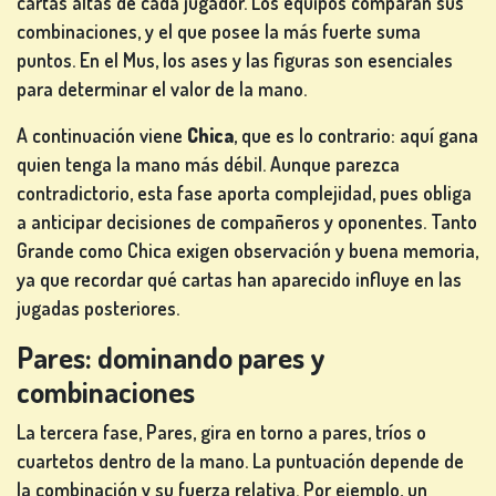
cartas altas de cada jugador. Los equipos comparan sus
TRAGAPERRAS
combinaciones, y el que posee la más fuerte suma
de
puntos. En el Mus, los ases y las figuras son esenciales
ios
para determinar el valor de la mano.
A continuación viene
Chica
, que es lo contrario: aquí gana
REGÍSTRATE
quien tenga la mano más débil. Aunque parezca
contradictorio, esta fase aporta complejidad, pues obliga
a anticipar decisiones de compañeros y oponentes. Tanto
CONÉCTATE
Grande como Chica exigen observación y buena memoria,
ya que recordar qué cartas han aparecido influye en las
TIENDA
jugadas posteriores.
Pares: dominando pares y
CLASIFICACIÓN
combinaciones
La tercera fase, Pares, gira en torno a pares, tríos o
CAMBIAR
cuartetos dentro de la mano. La puntuación depende de
IDIOMA
la combinación y su fuerza relativa. Por ejemplo, un