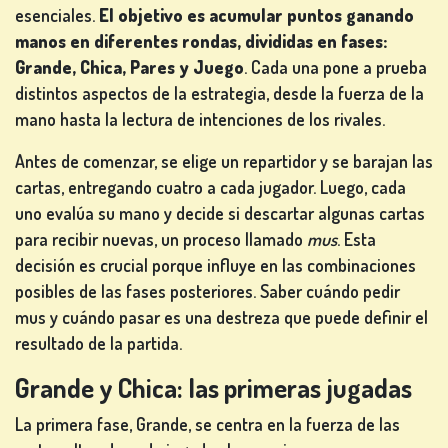
MESA
esenciales.
El objetivo es acumular puntos ganando
manos en diferentes rondas, divididas en fases:
Grande, Chica, Pares y Juego
. Cada una pone a prueba
distintos aspectos de la estrategia, desde la fuerza de la
OTROS
mano hasta la lectura de intenciones de los rivales.
JUEGOS
Antes de comenzar, se elige un repartidor y se barajan las
cartas, entregando cuatro a cada jugador. Luego, cada
uno evalúa su mano y decide si descartar algunas cartas
para recibir nuevas, un proceso llamado
mus
. Esta
JUEGOS
decisión es crucial porque influye en las combinaciones
DE
posibles de las fases posteriores. Saber cuándo pedir
PÓKER
mus y cuándo pasar es una destreza que puede definir el
resultado de la partida.
Grande y Chica: las primeras jugadas
La primera fase, Grande, se centra en la fuerza de las
JUEGOS DE