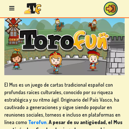
Saltar
al
contenido
JUEGOS
DE
BINGO
El Mus es un juego de cartas tradicional español con
profundas raíces culturales, conocido por su riqueza
JUEGOS
estratégica y su ritmo ágil. Originario del País Vasco, ha
DE
cautivado a generaciones y sigue siendo popular en
CASINO
reuniones sociales, torneos e incluso en plataformas en
línea como
Torofun
.
A pesar de su antigüedad, el Mus