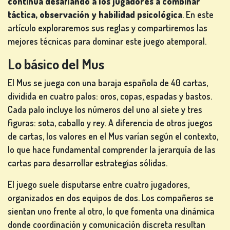
continúa desafiando a los jugadores a combinar
táctica, observación y habilidad psicológica
. En este
artículo exploraremos sus reglas y compartiremos las
JUEGOS
mejores técnicas para dominar este juego atemporal.
DE
CARTAS
Lo básico del Mus
El Mus se juega con una baraja española de 40 cartas,
dividida en cuatro palos: oros, copas, espadas y bastos.
Cada palo incluye los números del uno al siete y tres
JUEGOS
figuras: sota, caballo y rey. A diferencia de otros juegos
DE
de cartas, los valores en el Mus varían según el contexto,
LOTERÍA
lo que hace fundamental comprender la jerarquía de las
cartas para desarrollar estrategias sólidas.
El juego suele disputarse entre cuatro jugadores,
organizados en dos equipos de dos. Los compañeros se
JUEGOS
sientan uno frente al otro, lo que fomenta una dinámica
DE
donde coordinación y comunicación discreta resultan