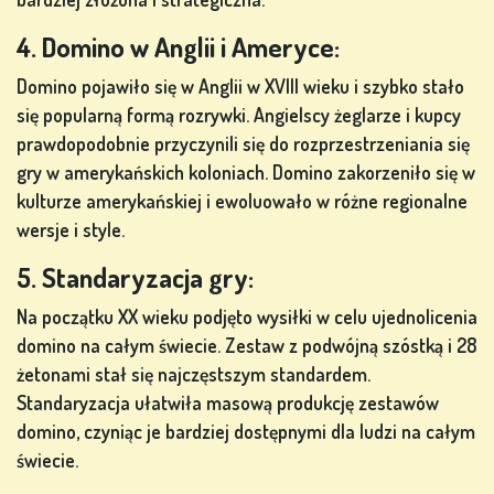
SIĘ
4. Domino w Anglii i Ameryce:
Domino pojawiło się w Anglii w XVIII wieku i szybko stało
SKLEP
się popularną formą rozrywki. Angielscy żeglarze i kupcy
prawdopodobnie przyczynili się do rozprzestrzeniania się
gry w amerykańskich koloniach. Domino zakorzeniło się w
KLASYFIKACJA
kulturze amerykańskiej i ewoluowało w różne regionalne
wersje i style.
ZMIEŃ
JĘZYK
5. Standaryzacja gry:
Na początku XX wieku podjęto wysiłki w celu ujednolicenia
domino na całym świecie. Zestaw z podwójną szóstką i 28
żetonami stał się najczęstszym standardem.
Standaryzacja ułatwiła masową produkcję zestawów
domino, czyniąc je bardziej dostępnymi dla ludzi na całym
świecie.