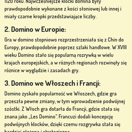
1120 roku. Najwcześniejsze klocki domina były
POKERA
prawdopodobnie wykonane z kości słoniowej lub innej i
miały czarne kropki przedstawiające liczby.
2. Domino w Europie:
Gra w domino stopniowo rozprzestrzeniała się z Chin do
GRY Z
Europy, prawdopodobnie poprzez szlaki handlowe. W XVIII
AUTOMATÓW
wieku Domino stało się popularną rozrywką w wielu
krajach europejskich, a w różnych regionach rozwinęły się
ów
różnice w wyglądzie i zasadach gry.
3. Domino we Włoszech i Francji:
Domino zyskało popularność we Włoszech, gdzie gra
ZAREJESTRUJ
przeszła pewne zmiany, w tym wprowadzenie podwójnej
SIĘ
szóstki. Z Włoch gra dotarła do Francji, gdzie stała się
znana jako „Les Domino”. Francuzi dodali koncepcję
podwójnych klocków, dzięki czemu rozgrywka stała się
ZALOGUJ
bardziej złożona i strategiczna.