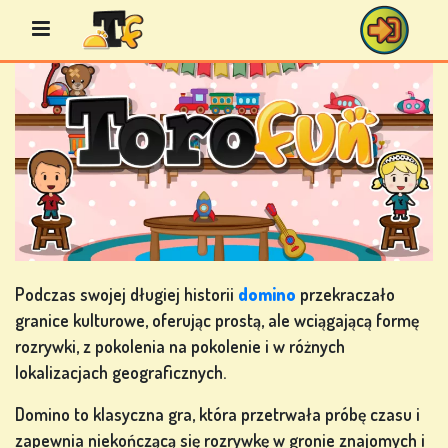
Przejdź
do
treści
GRY
BINGO
GRY
KASYNOWE
Podczas swojej długiej historii
domino
przekraczało
granice kulturowe, oferując prostą, ale wciągającą formę
rozrywki, z pokolenia na pokolenie i w różnych
lokalizacjach geograficznych.
GRY
KARCIANE
Domino to klasyczna gra, która przetrwała próbę czasu i
zapewnia niekończącą się rozrywkę w gronie znajomych i