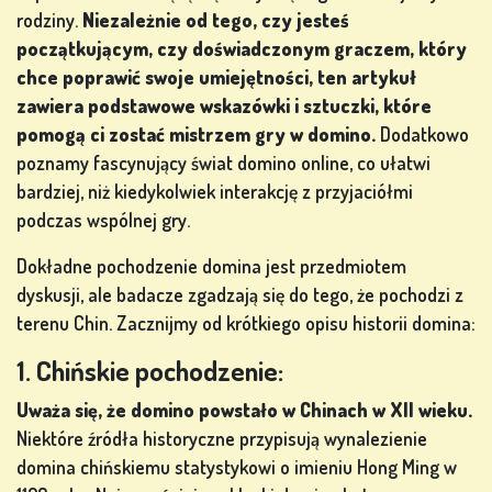
rodziny.
Niezależnie od tego, czy jesteś
początkującym, czy doświadczonym graczem, który
GRY
chce poprawić swoje umiejętności, ten artykuł
LOTERYJNE
zawiera podstawowe wskazówki i sztuczki, które
pomogą ci zostać mistrzem gry w domino.
Dodatkowo
poznamy fascynujący świat domino online, co ułatwi
bardziej, niż kiedykolwiek interakcję z przyjaciółmi
GRY
podczas wspólnej gry.
PLANSZOWE
Dokładne pochodzenie domina jest przedmiotem
dyskusji, ale badacze zgadzają się do tego, że pochodzi z
terenu Chin. Zacznijmy od krótkiego opisu historii domina:
INNE
GRY
1. Chińskie pochodzenie:
Uważa się, że domino powstało w Chinach w XII wieku.
Niektóre źródła historyczne przypisują wynalezienie
domina chińskiemu statystykowi o imieniu Hong Ming w
GRY W