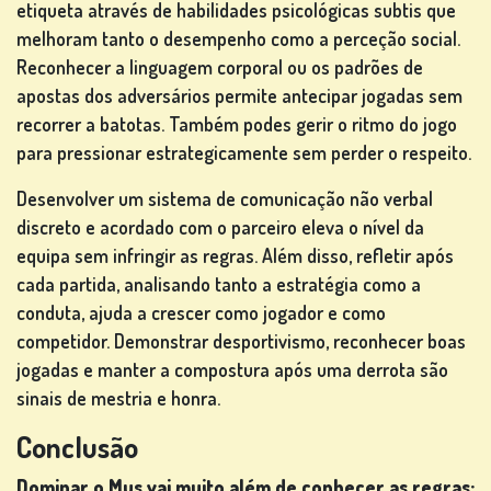
etiqueta através de habilidades psicológicas subtis que
melhoram tanto o desempenho como a perceção social.
Reconhecer a linguagem corporal ou os padrões de
apostas dos adversários permite antecipar jogadas sem
recorrer a batotas. Também podes gerir o ritmo do jogo
para pressionar estrategicamente sem perder o respeito.
Desenvolver um sistema de comunicação não verbal
discreto e acordado com o parceiro eleva o nível da
equipa sem infringir as regras. Além disso, refletir após
cada partida, analisando tanto a estratégia como a
conduta, ajuda a crescer como jogador e como
competidor. Demonstrar desportivismo, reconhecer boas
jogadas e manter a compostura após uma derrota são
sinais de mestria e honra.
Conclusão
Dominar o Mus vai muito além de conhecer as regras: