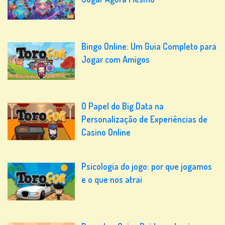
Bingo Online: Um Guia Completo para
Jogar com Amigos
O Papel do Big Data na
Personalização de Experiências de
Casino Online
Psicologia do jogo: por que jogamos
e o que nos atrai