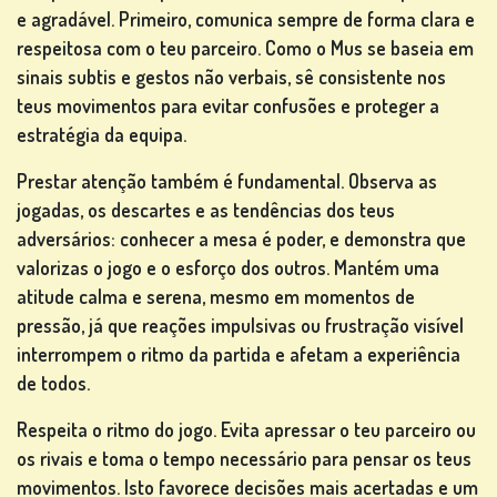
DE SLOT
e agradável. Primeiro, comunica sempre de forma clara e
MACHINE
respeitosa com o teu parceiro. Como o Mus se baseia em
sinais subtis e gestos não verbais, sê consistente nos
teus movimentos para evitar confusões e proteger a
res
estratégia da equipa.
Prestar atenção também é fundamental. Observa as
REGISTA-
jogadas, os descartes e as tendências dos teus
TE
adversários: conhecer a mesa é poder, e demonstra que
valorizas o jogo e o esforço dos outros. Mantém uma
atitude calma e serena, mesmo em momentos de
pressão, já que reações impulsivas ou frustração visível
CONECTE-
interrompem o ritmo da partida e afetam a experiência
SE
de todos.
Respeita o ritmo do jogo. Evita apressar o teu parceiro ou
LOJA
os rivais e toma o tempo necessário para pensar os teus
movimentos. Isto favorece decisões mais acertadas e um