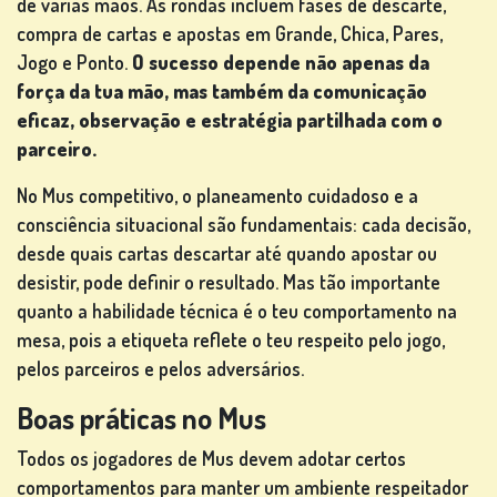
de várias mãos. As rondas incluem fases de descarte,
compra de cartas e apostas em Grande, Chica, Pares,
Jogo e Ponto.
O sucesso depende não apenas da
força da tua mão, mas também da comunicação
OUTROS
eficaz, observação e estratégia partilhada com o
JOGOS
parceiro.
No Mus competitivo, o planeamento cuidadoso e a
consciência situacional são fundamentais: cada decisão,
desde quais cartas descartar até quando apostar ou
JOGOS
desistir, pode definir o resultado. Mas tão importante
DE
quanto a habilidade técnica é o teu comportamento na
PÔQUER
mesa, pois a etiqueta reflete o teu respeito pelo jogo,
pelos parceiros e pelos adversários.
Boas práticas no Mus
Todos os jogadores de Mus devem adotar certos
JOGOS
comportamentos para manter um ambiente respeitador