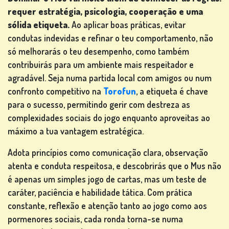
requer estratégia, psicologia, cooperação e uma
sólida etiqueta.
Ao aplicar boas práticas, evitar
condutas indevidas e refinar o teu comportamento, não
só melhorarás o teu desempenho, como também
contribuirás para um ambiente mais respeitador e
agradável. Seja numa partida local com amigos ou num
confronto competitivo na
Torofun
, a etiqueta é chave
para o sucesso, permitindo gerir com destreza as
complexidades sociais do jogo enquanto aproveitas ao
máximo a tua vantagem estratégica.
Adota princípios como comunicação clara, observação
atenta e conduta respeitosa, e descobrirás que o Mus não
é apenas um simples jogo de cartas, mas um teste de
caráter, paciência e habilidade tática. Com prática
constante, reflexão e atenção tanto ao jogo como aos
pormenores sociais, cada ronda torna-se numa