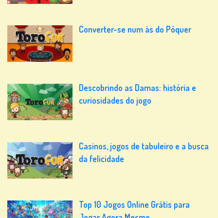
Converter-se num às do Póquer
Descobrindo as Damas: história e
curiosidades do jogo
Casinos, jogos de tabuleiro e a busca
da felicidade
Top 10 Jogos Online Grátis para
Jogar Agora Mesmo