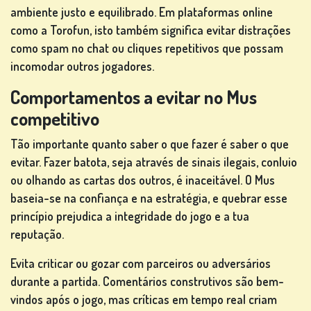
ambiente justo e equilibrado. Em plataformas online
CLASSIFICAÇÃO
como a Torofun, isto também significa evitar distrações
como spam no chat ou cliques repetitivos que possam
MUDAR
incomodar outros jogadores.
IDIOMA
Comportamentos a evitar no Mus
competitivo
Tão importante quanto saber o que fazer é saber o que
evitar. Fazer batota, seja através de sinais ilegais, conluio
ou olhando as cartas dos outros, é inaceitável. O Mus
baseia-se na confiança e na estratégia, e quebrar esse
princípio prejudica a integridade do jogo e a tua
reputação.
Evita criticar ou gozar com parceiros ou adversários
durante a partida. Comentários construtivos são bem-
vindos após o jogo, mas críticas em tempo real criam