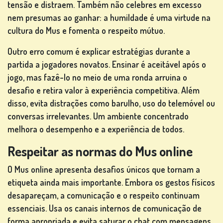
tensão e distraem. Também não celebres em excesso
nem presumas ao ganhar: a humildade é uma virtude na
cultura do Mus e fomenta o respeito mútuo.
Outro erro comum é explicar estratégias durante a
partida a jogadores novatos. Ensinar é aceitável após o
jogo, mas fazê-lo no meio de uma ronda arruina o
desafio e retira valor à experiência competitiva. Além
disso, evita distrações como barulho, uso do telemóvel ou
conversas irrelevantes. Um ambiente concentrado
melhora o desempenho e a experiência de todos.
Respeitar as normas do Mus online
O Mus online apresenta desafios únicos que tornam a
etiqueta ainda mais importante. Embora os gestos físicos
desapareçam, a comunicação e o respeito continuam
essenciais. Usa os canais internos de comunicação de
forma apropriada e evita saturar o chat com mensagens