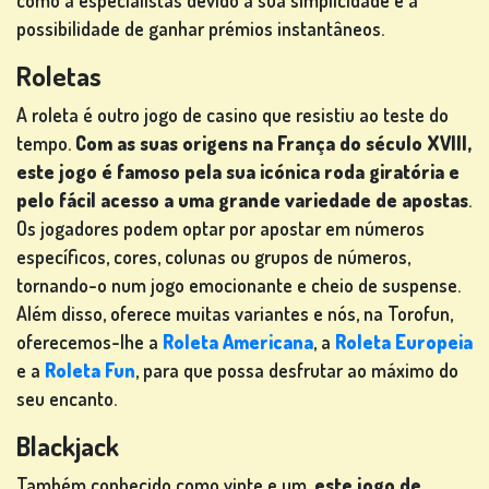
como a especialistas devido à sua simplicidade e à
possibilidade de ganhar prémios instantâneos.
Roletas
OUTROS
A roleta é outro jogo de casino que resistiu ao teste do
JOGOS
tempo.
Com as suas origens na França do século XVIII,
este jogo é famoso pela sua icónica roda giratória e
pelo fácil acesso a uma grande variedade de apostas
.
Os jogadores podem optar por apostar em números
JOGOS
específicos, cores, colunas ou grupos de números,
DE
tornando-o num jogo emocionante e cheio de suspense.
PÔQUER
Além disso, oferece muitas variantes e nós, na Torofun,
oferecemos-lhe a
Roleta Americana
, a
Roleta Europeia
e a
Roleta Fun
, para que possa desfrutar ao máximo do
seu encanto.
Blackjack
JOGOS
Também conhecido como vinte e um,
este jogo de