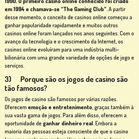
1990. O primeiro casino online conhecido foi criado
em 1994 e chamava-se “The Gaming Club”
. A partir
desse momento, o conceito de casinos online começou a
ganhar popularidade rapidamente e muitos outros
casinos online foram lançados nos anos seguintes. Com o
avanço da tecnologia e o crescimento da Internet, os
casinos online evoluíram para uma indústria multi-
bilionária com uma grande variedade de opções de jogo e
serviços.
3) Porque são os jogos de casino são
tão famosos?
Os jogos de casino são famosos por várias razões.
Oferecem
emoção e entretenimento
, graças também à
sua vasta gama de jogos. Para além disso, oferecem a
oportunidade de
ganhar dinheiro real
. Embora a
maioria das pessoas esteja consciente de que o casino